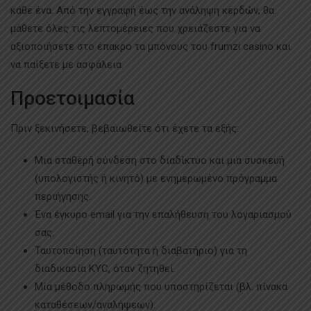
κάθε ένα. Από την εγγραφή έως την ανάληψη κερδών, θα
μάθετε όλες τις λεπτομέρειες που χρειάζεστε για να
αξιοποιήσετε στο έπακρο τα μπόνους του frumzi casino και
να παίξετε με ασφάλεια.
Προετοιμασία
Πριν ξεκινήσετε, βεβαιωθείτε ότι έχετε τα εξής:
Μια σταθερή σύνδεση στο διαδίκτυο και μια συσκευή
(υπολογιστής ή κινητό) με ενημερωμένο πρόγραμμα
περιήγησης.
Ένα έγκυρο email για την επαλήθευση του λογαριασμού
σας.
Ταυτοποίηση (ταυτότητα ή διαβατήριο) για τη
διαδικασία KYC, όταν ζητηθεί.
Μία μέθοδο πληρωμής που υποστηρίζεται (βλ. πίνακα
καταθέσεων/αναλήψεων).