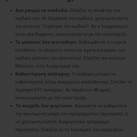
Δεν μπορώ να συνδεθώ:
Ελέγξτε το email και τον
κωδικό σας. Αν ξεχάσατε τον κωδικό, χρησιμοποιήστε
την επιλογή “Ξεχάσατε τον κωδικό”. Αν ο λογαριασμός
είναι κλειδωμένος, επικοινωνήστε με την υποστήριξη.
Το μπόνους δεν πιστώθηκε:
Βεβαιωθείτε ότι έχετε
καταθέσει το ελάχιστο ποσό και έχετε εισαγάγει τον
κωδικό μπόνους (αν απαιτείται). Ελέγξτε την ενότητα
Μπόνους στον λογαριασμό σας.
Καθυστέρηση ανάληψης:
Η ανάληψη μπορεί να
καθυστερήσει λόγω εκκρεμούς επαλήθευσης. Στείλτε τα
έγγραφα KYC εγκαίρως. Αν περάσουν 48 ώρες,
επικοινωνήστε με την υποστήριξη.
Το παιχνίδι δεν φορτώνει:
Δοκιμάστε να καθαρίσετε
την προσωρινή μνήμη του προγράμματος περιήγησης ή
να χρησιμοποιήσετε διαφορετικό πρόγραμμα
περιήγησης. Ελέγξτε αν το λογισμικό του παιχνιδιού