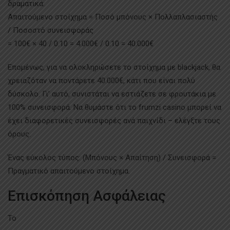
δραματικά:
Απαιτούμενο στοίχημα = Ποσό μπόνους × Πολλαπλασιαστής
/ Ποσοστό συνεισφοράς
= 100€ × 40 / 0.10 = 4.000€ / 0.10 = 40.000€
Επομένως, για να ολοκληρώσετε το στοίχημα με blackjack, θα
χρειαζόταν να ποντάρετε 40.000€, κάτι που είναι πολύ
δύσκολο. Γι’ αυτό, συνιστάται να εστιάζετε σε φρουτάκια με
100% συνεισφορά. Να θυμάστε ότι το frumzi casino μπορεί να
έχει διαφορετικές συνεισφορές ανά παιχνίδι – ελέγξτε τους
όρους.
Ένας εύκολος τύπος: (Μπόνους × Απαίτηση) / Συνεισφορά =
Πραγματικό απαιτούμενο στοίχημα.
Επισκόπηση Ασφάλειας
Το