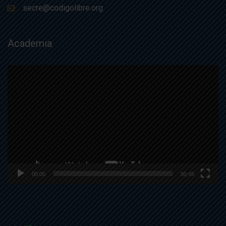
secre@codigolibre.org
Academia
Reproductor
de
vídeo
00:00
00:45