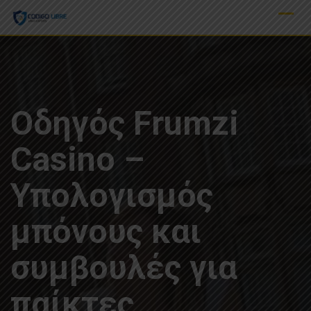
Skip
to
content
Οδηγός Frumzi
Casino –
Υπολογισμός
μπόνους και
συμβουλές για
παίκτες