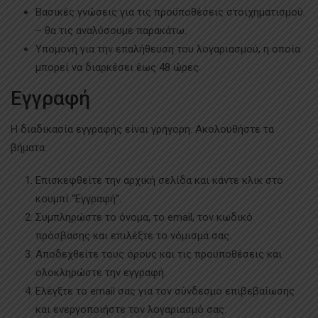
Βασικές γνώσεις για τις προϋποθέσεις στοιχηματισμού
– θα τις αναλύσουμε παρακάτω.
Υπομονή για την επαλήθευση του λογαριασμού, η οποία
μπορεί να διαρκέσει έως 48 ώρες.
Εγγραφή
Η διαδικασία εγγραφής είναι γρήγορη. Ακολουθήστε τα
βήματα:
Επισκεφθείτε την αρχική σελίδα και κάντε κλικ στο
κουμπί “Εγγραφή”.
Συμπληρώστε το όνομα, το email, τον κωδικό
πρόσβασης και επιλέξτε το νόμισμά σας.
Αποδεχθείτε τους όρους και τις προϋποθέσεις και
ολοκληρώστε την εγγραφή.
Ελέγξτε το email σας για τον σύνδεσμο επιβεβαίωσης
και ενεργοποιήστε τον λογαριασμό σας.