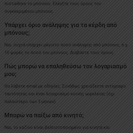
πιστώθηκε το μπόνους. Ελέγξτε τους όρους του
συγκεκριμένου μπόνους.
Υπάρχει όριο ανάληψης για τα κέρδη από
μπόνους;
Ναι, συχνά υπάρχει μέγιστο ποσό ανάληψης από μπόνους, π.χ.
10 φορές το ποσό του μπόνους. Διαβάστε τους όρους.
Πώς μπορώ να επαληθεύσω τον λογαριασμό
μου;
Θα λάβετε email με οδηγίες. Συνήθως χρειάζεστε αντίγραφο
ταυτότητας και έναν λογαριασμό κοινής ωφελείας (όχι
παλαιότερο των 3 μηνών).
Μπορώ να παίξω από κινητό;
Ναι, το καζίνο είναι βελτιστοποιημένο για κινητά και