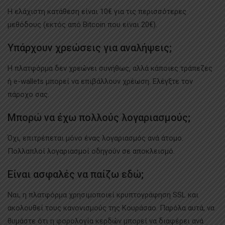
Η ελάχιστη κατάθεση είναι 10€ για τις περισσότερες
μεθόδους (εκτός από Bitcoin που είναι 20€).
Υπάρχουν χρεώσεις για αναλήψεις;
Η πλατφόρμα δεν χρεώνει συνήθως, αλλά κάποιες τράπεζες
ή e-wallets μπορεί να επιβάλλουν χρέωση. Ελέγξτε τον
πάροχο σας.
Μπορώ να έχω πολλούς λογαριασμούς;
Όχι, επιτρέπεται μόνο ένας λογαριασμός ανά άτομο.
Πολλαπλοί λογαριασμοί οδηγούν σε αποκλεισμό.
Είναι ασφαλές να παίζω εδώ;
Ναι, η πλατφόρμα χρησιμοποιεί κρυπτογράφηση SSL και
ακολουθεί τους κανονισμούς της Κουράσαο. Παρόλα αυτά, να
θυμάστε ότι η φορολογία κερδών μπορεί να διαφέρει ανά