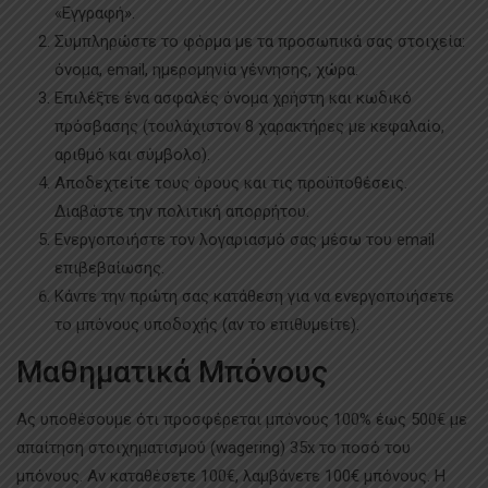
«Εγγραφή».
Συμπληρώστε το φόρμα με τα προσωπικά σας στοιχεία:
όνομα, email, ημερομηνία γέννησης, χώρα.
Επιλέξτε ένα ασφαλές όνομα χρήστη και κωδικό
πρόσβασης (τουλάχιστον 8 χαρακτήρες με κεφαλαίο,
αριθμό και σύμβολο).
Αποδεχτείτε τους όρους και τις προϋποθέσεις.
Διαβάστε την πολιτική απορρήτου.
Ενεργοποιήστε τον λογαριασμό σας μέσω του email
επιβεβαίωσης.
Κάντε την πρώτη σας κατάθεση για να ενεργοποιήσετε
το μπόνους υποδοχής (αν το επιθυμείτε).
Μαθηματικά Μπόνους
Ας υποθέσουμε ότι προσφέρεται μπόνους 100% έως 500€ με
απαίτηση στοιχηματισμού (wagering) 35x το ποσό του
μπόνους. Αν καταθέσετε 100€, λαμβάνετε 100€ μπόνους. Η