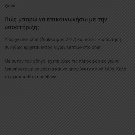
χώρα.
Πώς μπορώ να επικοινωνήσω με την
υποστήριξη;
Υπάρχει live chat (διαθέσιμος 24/7) και email. Η απάντηση
συνήθως έρχεται εντός λίγων λεπτών στο chat.
Με αυτόν τον οδηγό, έχετε όλες τις πληροφορίες για να
ξεκινήσετε με ασφάλεια και να αποφύγετε κοινά λάθη. Καλή
τύχη και παίξτε υπεύθυνα!