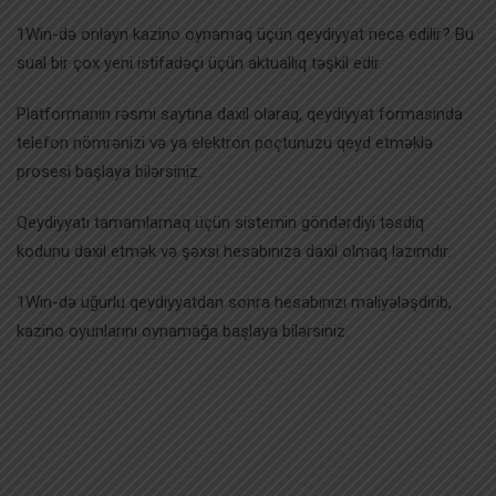
1Win-də onlayn kazino oynamaq üçün qeydiyyat necə edilir? Bu
sual bir çox yeni istifadəçi üçün aktuallıq təşkil edir.
Platformanın rəsmi saytına daxil olaraq, qeydiyyat formasında
telefon nömrənizi və ya elektron poçtunuzu qeyd etməklə
prosesi başlaya bilərsiniz.
Qeydiyyatı tamamlamaq üçün sistemin göndərdiyi təsdiq
kodunu daxil etmək və şəxsi hesabınıza daxil olmaq lazımdır.
1Win-də uğurlu qeydiyyatdan sonra hesabınızı maliyələşdirib,
kazino oyunlarını oynamağa başlaya bilərsiniz.