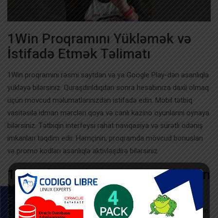
1Win Proqramını Yükləmək və
İstifadə Etmək Təlimatı
1Win proqramını rəsmi saytdan və ya Google Play-dən asanlıqla
yükləyə bilərsiniz. Quraşdırıldıqdan sonra hesabınıza daxil olmaq
üçün mövcud məlumatlarınızdan istifadə edin. Mobil tətbiq
vasitəsilə idman mərcləri qoya və canlı kazino oyunlarını oynaya
bilərsiniz. Tətbiqin interfeysi rahat naviqasiya və sürətli ödəniş
imkanları təqdim edir. Həmçinin, proqramda mövcud bonusları
və promo kodları asanlıqla aktivləşdirə bilərsiniz.
1Win-də Canlı Kazino Oyunlarının
Xüsusiyyətləri
1Win-də canlı kazino oyunları real zamanlı dealerlərlə əsl kazino