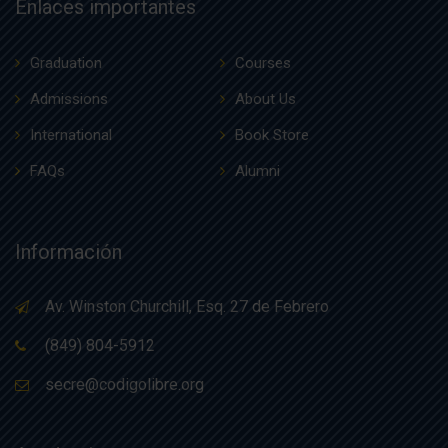
Enlaces importantes
Graduation
Courses
Admissions
About Us
International
Book Store
FAQs
Alumni
Información
Av. Winston Churchill, Esq. 27 de Febrero
(849) 804-5912
secre@codigolibre.org