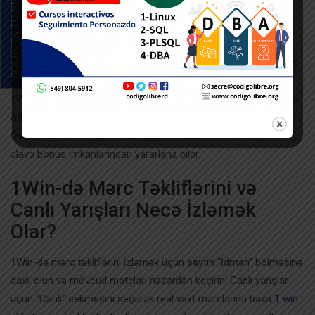
SOLICITA TU BECA YA!
atmosferini təqdim edir.
Platformada Blackjack, Roulette, Baccarat və digər klassik
oyunların canlı variantları mövcuddur.
Hər bir oyun yüksək keyfiyyətli video translyasiyası və interaktiv
kommunikasiya ilə təchiz olunmuşdur.
1Win canlı kazino bölməsində müxtəlif dillərdə dealerlər və yerli
ödəniş metodları tapıla bilər.
Oyunçular hətta mobil cihazlardan da canlı stüdlara qoşula və
əlavə bonus imkanlarından yararlana bilər.
1Win-də Mərc Təkliflərini və
Canlı Yarışları Necə İzləmək
Olar?
1Win-də mərc təkliflərini izləmək üçün saytın “İdman” bölməsinə
daxil olun və mövcud matçları nəzərdən keçirin. Canlı yarışlar
üçün “Canlı” sekmesini seçərək real vaxt mərclərinə baxa
1 win