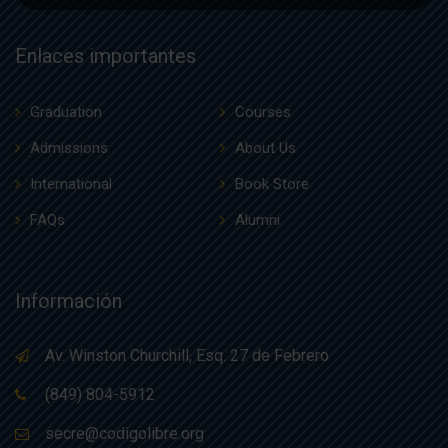
Enlaces importantes
Graduation
Courses
Admissions
About Us
International
Book Store
FAQs
Alumni
Información
Av. Winston Churchill, Esq. 27 de Febrero
(849) 804-5912
secre@codigolibre.org