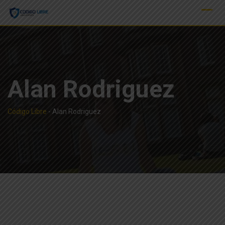
Skip
to
content
Alan Rodriguez
Código Libre
-
Alan Rodriguez