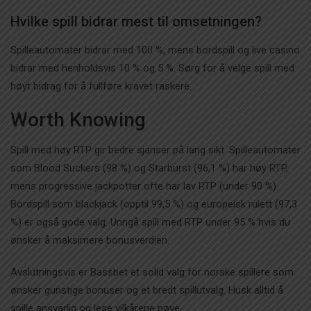
Hvilke spill bidrar mest til omsetningen?
Spilleautomater bidrar med 100 %, mens bordspill og live casino
bidrar med henholdsvis 10 % og 5 %. Sørg for å velge spill med
høyt bidrag for å fullføre kravet raskere.
Worth Knowing
Spill med høy RTP gir bedre sjanser på lang sikt. Spilleautomater
som Blood Suckers (98 %) og Starburst (96,1 %) har høy RTP,
mens progressive jackpotter ofte har lav RTP (under 90 %).
Bordspill som blackjack (opptil 99,5 %) og europeisk rulett (97,3
%) er også gode valg. Unngå spill med RTP under 95 % hvis du
ønsker å maksimere bonusverdien.
Avslutningsvis er Bassbet et solid valg for norske spillere som
ønsker gunstige bonuser og et bredt spillutvalg. Husk alltid å
spille ansvarlig og lese vilkårene nøye.