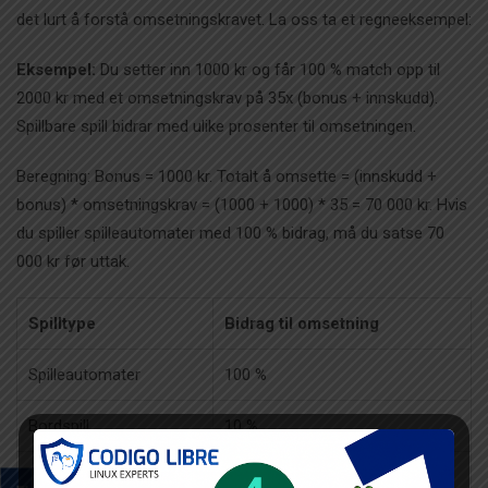
det lurt å forstå omsetningskravet. La oss ta et regneeksempel:
Eksempel:
Du setter inn 1000 kr og får 100 % match opp til
2000 kr med et omsetningskrav på 35x (bonus + innskudd).
Spillbare spill bidrar med ulike prosenter til omsetningen.
Beregning: Bonus = 1000 kr. Totalt å omsette = (innskudd +
bonus) * omsetningskrav = (1000 + 1000) * 35 = 70 000 kr. Hvis
du spiller spilleautomater med 100 % bidrag, må du satse 70
000 kr før uttak.
Spilltype
Bidrag til omsetning
Spilleautomater
100 %
Bordspill
10 %
Live casino
5 %