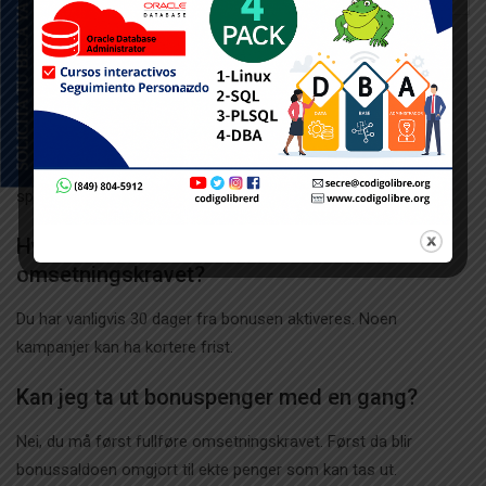
SOLICITA TU BECA YA!
Need to Know
Hva er minimumsinnskuddet for å få
bonusen?
Minimumsinnskuddet er ofte 100 kr, men sjekk alltid de
spesifikke vilkårene for ditt tilbud.
Hvor lang tid har jeg på å oppfylle
omsetningskravet?
Du har vanligvis 30 dager fra bonusen aktiveres. Noen
kampanjer kan ha kortere frist.
Kan jeg ta ut bonuspenger med en gang?
Nei, du må først fullføre omsetningskravet. Først da blir
bonussaldoen omgjort til ekte penger som kan tas ut.