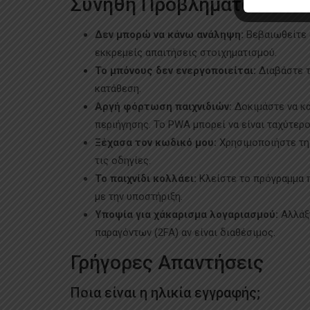
Συνήθη Προβλήματα & Λύσ
Δεν μπορώ να κάνω ανάληψη:
Βεβαιωθείτε 
εκκρεμείς απαιτήσεις στοιχηματισμού.
Το μπόνους δεν ενεργοποιείται:
Διαβάστε τ
κατάθεση.
Αργή φόρτωση παιχνιδιών:
Δοκιμάστε να κα
περιήγησης. Το PWA μπορεί να είναι ταχύτερο
Ξέχασα τον κωδικό μου:
Χρησιμοποιήστε τη 
τις οδηγίες.
Το παιχνίδι κολλάει:
Κλείστε το πρόγραμμα π
με την υποστήριξη.
Υποψία για χάκαρισμα λογαριασμού:
Αλλάξτ
παραγόντων (2FA) αν είναι διαθέσιμος.
Γρήγορες Απαντήσεις
Ποια είναι η ηλικία εγγραφής;