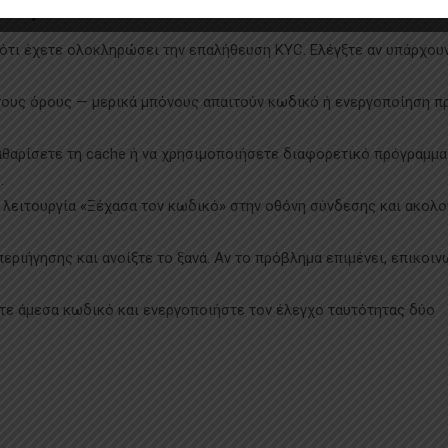
εις
ότι έχετε ολοκληρώσει την επαλήθευση KYC. Ελέγξτε αν υπάρχου
ους όρους — μερικά μπόνους απαιτούν κωδικό ή ενεργοποίηση πρ
θαρίσετε τη cache ή να χρησιμοποιήσετε διαφορετικό πρόγραμμα
.
λειτουργία «Ξέχασα τον κωδικό» στην οθόνη σύνδεσης και ακολ
εριήγησης και ανοίξτε το ξανά. Αν το πρόβλημα επιμένει, επικοι
ε άμεσα κωδικό και ενεργοποιήστε τον έλεγχο ταυτότητας δύο