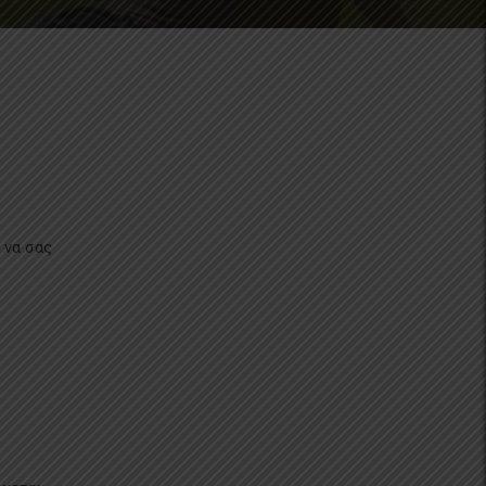
 να σας