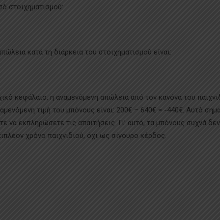
σό στοιχηματισμού:
πώλεια κατά τη διάρκεια του στοιχηματισμού είναι:
χικό κεφάλαιο, η αναμενόμενη απώλεια από τον κανόνα του παιχνι
ναμενόμενη τιμή του μπόνους είναι: 200€ – 640€ = -440€. Αυτό σημα
ε να εκπληρώσετε τις απαιτήσεις. Γι’ αυτό, τα μπόνους συχνά δεν
ιπλέον χρόνο παιχνιδιού, όχι ως σίγουρο κέρδος.