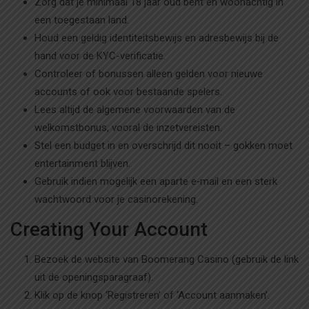
Zorg dat je minimaal 18 jaar oud bent en woonachtig in
een toegestaan land.
Houd een geldig identiteitsbewijs en adresbewijs bij de
hand voor de KYC-verificatie.
Controleer of bonussen alleen gelden voor nieuwe
accounts of ook voor bestaande spelers.
Lees altijd de algemene voorwaarden van de
welkomstbonus, vooral de inzetvereisten.
Stel een budget in en overschrijd dit nooit – gokken moet
entertainment blijven.
Gebruik indien mogelijk een aparte e‑mail en een sterk
wachtwoord voor je casinorekening.
Creating Your Account
Bezoek de website van Boomerang Casino (gebruik de link
uit de openingsparagraaf).
Klik op de knop ‘Registreren’ of ‘Account aanmaken’.