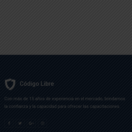
Código Libre
Con más de 15 años de experiencia en el mercado, brindamos
la confianza y la capacidad para ofrecer las capacitaciones.