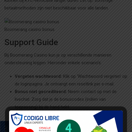
kunnen bij KYC‑verificatie langer duren. Let op: sommige
betaalmethoden zijn niet beschikbaar voor alle landen.
Boomerang casino bonus
Support Guide
Bij Boomerang Casino kun je op verschillende manieren
ondersteuning krijgen. Hieronder enkele scenario’s:
Vergeten wachtwoord:
Klik op ‘Wachtwoord vergeten’ op
de loginpagina. Je ontvangt een resetlink per e‑mail.
Bonus niet gecrediteerd:
Neem contact op met de
livechat. Zorg dat je de bonuscodes (indien van
toepassing) bij de hand hebt.
Opnameproblemen:
Controleer of je aan alle
inzetvereisten hebt voldaan en of je documenten zijn
goedgekeurd. Livechat kan de status checken.