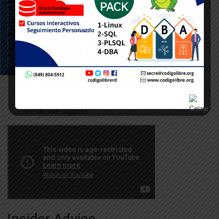
SOLICITA TU BECA YA!
Accountverificatie:
Volg de instructies in het
KYC‑gedeelte. Upload duidelijke scans van je ID en
adresbewijs. Het duurt meestal 24‑48 uur.
Spel laadt niet:
Leeg de browsercache, update je
browser of schakel een VPN uit. Als het probleem
aanhoudt, meld het bij de support.
Zelfuitsluiting of limieten:
Vraag om tijdelijk of
permanent te blokkeren via de instellingen of door een
e‑mail naar support.
Insider Advice