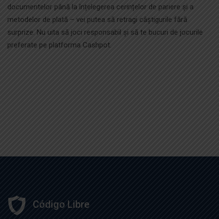
documentelor până la înțelegerea cerințelor de pariere și a
metodelor de plată – vei putea să retragi câștigurile fără
surprize. Nu uita să joci responsabil și să te bucuri de jocurile
preferate pe platforma Cashpot.
Código Libre