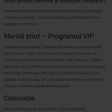
Unde găsesc termenii și condițiile complete?
Termenii sunt disponibili în subsolul paginii web, la secțiunea
„Termeni și condiții”. Este recomandat să îi citiți înainte de a
accepta orice bonus.
Merită știut – Programul VIP
Programul de loialitate Cashpot oferă mai multe niveluri (de
obicei Bronz, Argint, Aur, Platină și Diamant). Punctele se
acumulează pe baza sumelor pariate – de exemplu, 1 punct
pentru fiecare 10 RON mizați la sloturi. Pe măsură ce avansați,
beneficiați de retrageri mai rapide, bonusuri exclusive, rotiri
gratuite și un manager de cont personal. Nivelurile superioare
oferă și cashback săptămânal sau lunar.
Concluzie
Respectând pașii din acest ghid – de la pregătirea