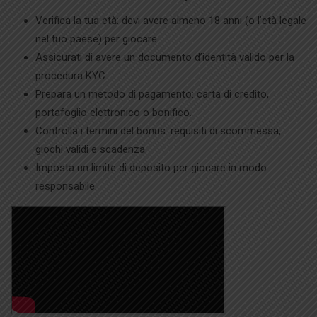
Verifica la tua età: devi avere almeno 18 anni (o l’età legale
nel tuo paese) per giocare.
Assicurati di avere un documento d’identità valido per la
procedura KYC.
Prepara un metodo di pagamento: carta di credito,
portafoglio elettronico o bonifico.
Controlla i termini del bonus: requisiti di scommessa,
giochi validi e scadenza.
Imposta un limite di deposito per giocare in modo
responsabile.