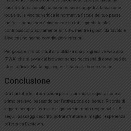
Importante: i bonus con licenza Curacao (spesso usata da
casinò internazionali) possono essere soggetti a tassazione
locale sulle vincite; verifica la normativa fiscale del tuo paese.
Inoltre, il bonus non è disponibile su tutti i giochi: le slot
contribuiscono solitamente al 100%, mentre i giochi da tavolo e
il live casino hanno contribuzioni inferiori.
Per giocare in mobilità, il sito utilizza una progressive web app
(PWA) che si avvia dal browser senza necessità di download da
store ufficiali. Basta aggiungere l’icona alla home screen.
Conclusione
Ora hai tutte le informazioni per iniziare: dalla registrazione al
primo prelievo, passando per l’attivazione del bonus. Ricorda di
leggere sempre i termini e di giocare in modo responsabile. Se
segui i passaggi descritti, potrai sfruttare al meglio l’esperienza
offerta da Excitewin.