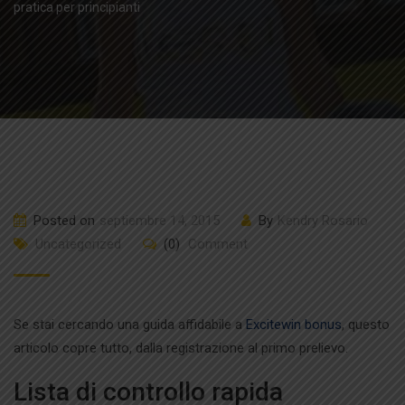
pratica per principianti
Posted on
septiembre 14, 2015
By
Kendry Rosario
Uncategorized
(0)
Comment
Se stai cercando una guida affidabile a
Excitewin bonus
, questo
articolo copre tutto, dalla registrazione al primo prelievo.
Lista di controllo rapida