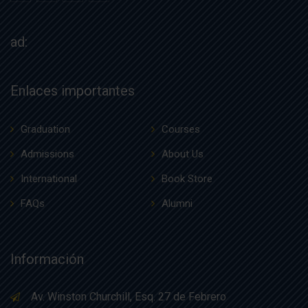
ad:
Enlaces importantes
Graduation
Courses
Admissions
About Us
International
Book Store
FAQs
Alumni
Información
Av. Winston Churchill, Esq. 27 de Febrero