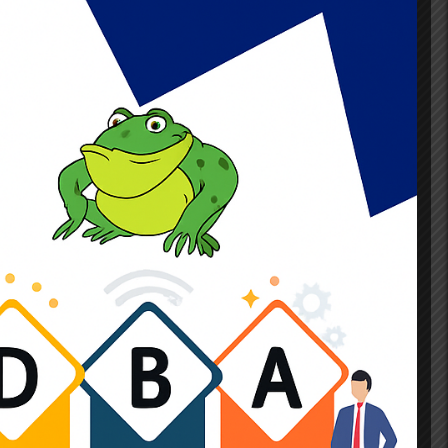
oisir un
votre