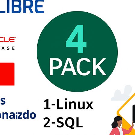
 personnelles telles que votre nom complet, votre adresse email et ch
informations sont correctes pour éviter des complications lors de 
age fournie pour visualiser la page d’accueil du slotspalace :