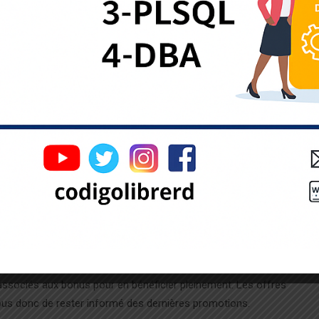
mail et Activation du Compte
on, Slotspalace vous enverra un email de confirmation. Ce message
 activer votre compte. Ce processus est essentiel pour vérifier l’auth
ntre les accès non autorisés.
ion, il pourrait être utile de vérifier votre dossier de spam. Assurez
r éviter les échecs de réception. Une fois votre email confirmé, vou
es de Bienvenue
lorer les nombreuses offres de bienvenue offertes par Slotspalace
er. Les nouveaux inscrits ont souvent droit à des tours gratuits o
, leur permettant de s’amuser davantage.
 associés aux bonus pour en bénéficier pleinement. Les offres
us donc de rester informé des dernières promotions.