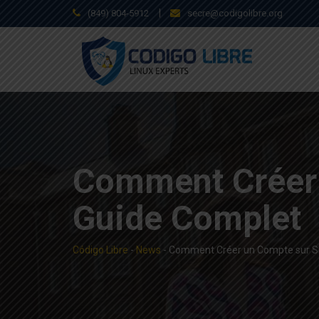
Skip
|
(849) 804-5912
secre@codigolibre.org
to
content
Comment Créer 
Guide Complet
Código Libre
-
News
-
Comment Créer un Compte sur Sl