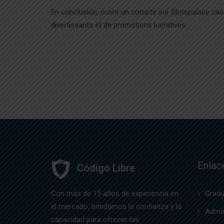
En conclusion, ouvrir un compte sur Slotspalace cas
divertissants et de promotions lucratives.
Enlac
Código Libre
Con más de 15 años de experiencia en
Gradu
el mercado, brindamos la confianza y la
Admi
capacidad para ofrecer las