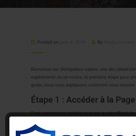
Posted on
junio 8, 2018
By
Kendry Rosario
Bienvenue sur Slotspalace casino, une des plateform
expérimenté ou un novice, la première étape pour pr
guide, nous vous expliquons comment vous inscrire 
Étape 1 : Accéder à la Page
Pour commencer, rendez-vous sur le site officiel du
d’inscription généralement situé en haut à droite de 
processus est intuitif grâce à l’interface conviviale d