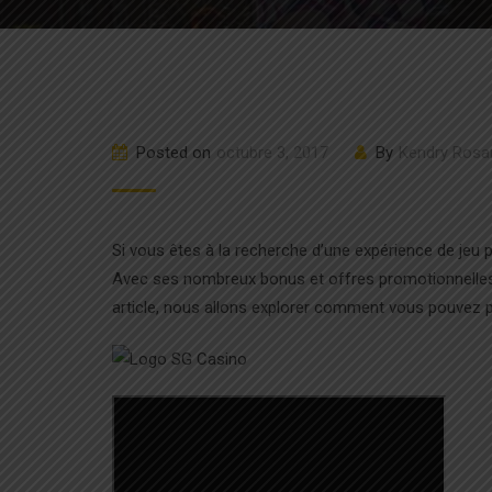
Posted on
octubre 3, 2017
By
Kendry Rosa
Si vous êtes à la recherche d’une expérience de jeu
Avec ses nombreux bonus et offres promotionnelles, 
article, nous allons explorer comment vous pouvez 