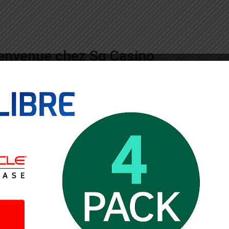
envenue chez Sg Casino
 laquelle les nouveaux joueurs ont droit lorsqu’ils s’inscrivent sur l
nus de correspondance sur votre premier dépôt, ce qui signifie que le
e solde. Par exemple, un bonus de 100 % jusqu’à 200 € signifie que si
l double votre budget de jeu, vous permettant ainsi de tester et explo
e. C’est également une excellente façon de vous familiariser avec le
t conditions associés à ce bonus pour comprendre les exigences de m
able.