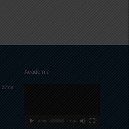
Academia
. 27 de
Reproductor
de
vídeo
00:00
00:45