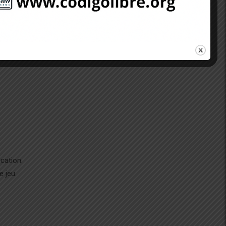
tive,
tre
ns
cation.
 jeu.