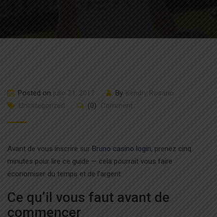
Posted on
julio 21, 2017
By
Kendry Rosario
Uncategorized
(0)
Comment
Avant de vous inscrire sur
Bruno casino login
, prenez cinq
minutes pour lire ce guide — cela pourrait vous faire
économiser du temps et de l’argent.
Ce qu’il vous faut avant de
commencer