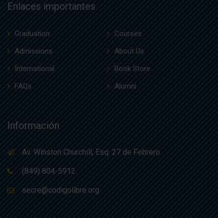
Enlaces importantes
Graduation
Courses
Admissions
About Us
International
Book Store
FAQs
Alumni
Información
Av. Winston Churchill, Esq. 27 de Febrero
(849) 804-5912
secre@codigolibre.org