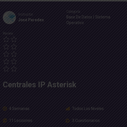
Categoría
Instructor
Base De Datos
|
Sistema
José Paredes
Operativo
Review
Centrales IP Asterisk
4 Semanas
Todos Los Niveles
11 Lecciones
3 Cuestionarios