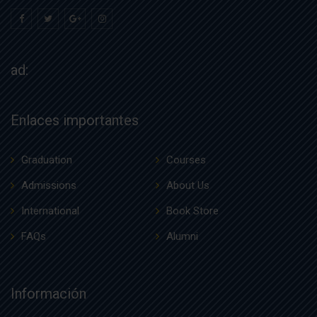
ad:
Enlaces importantes
Graduation
Courses
Admissions
About Us
International
Book Store
FAQs
Alumni
Información