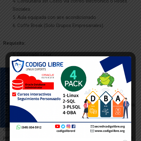
Consultaría sin Costo vía correo electrónico o Redes
Sociales.
Aula equipada con aire acondicionado
Coffe Break (Solo Grupos Empresariales).
Requisito:
Diplomado Linux
Servidores
SOLICITA TU BECA YA!
Política de Cancelación:
Si el alumno no puede asistir al curso, la cancelación del curso
debe ser comunicada a través del Correo Electrónico a
(secre@codigolibre.org) Esta comunicación debe ser notificada
hasta 10 (diez) días hábiles antes del iniciar del curso, usted,
podrá percibir el reintegro del valor pagado, menos el 25% en
concepto de gastos administrativos. Pasado este periodo,
perderá el derecho a reintegro alguno, pero tendrá la opción de