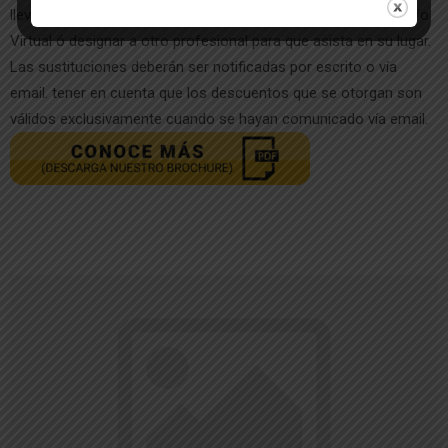
llevar cualquier otro curso en nuestra plataforma presencial y/o
Virtual ó designar a otro profesional para que asista en su lugar.
Las sustituciones deberán ser notificadas por escrito o vía
email. tener en cuenta que los descuentos que se otorgan son
válidos exclusivamente cuando se hayan comunicado vía email.