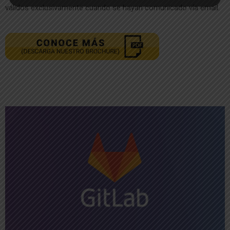
válidos exclusivamente cuando se hayan comunicado vía email.