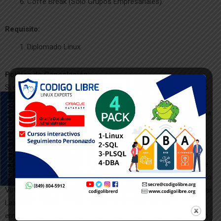
Coffe Break (Solo Grupos Empresariales).
Requisito:
Diplomado Linux
Política de Cancelación:
Si el alumno no puede asistir al curso, la cancelación del curso
debe ser comunicada a través del Correo Electrónico a
SOLICITA TU BECA YA!
(secre@codigolibre.org) Esta comunicación debe ser notificada
hasta 10 (diez) días hábiles antes del iniciar del curso, usted,
podrá percibir el reintegro del valor pagado, menos el 25% en
concepto de gastos administrativos. Pasado este periodo,
perderá el derecho a reintegro alguno, pero tendrá la opción de
llevar cualquier otro curso en nuestra plataforma presencial y/o
Virtual ó designar a otro profesional para que asista en su lugar.
Las sustituciones deberán ser notificadas por escrito o vía
email. tener en cuenta que los descuentos que se otorgan son