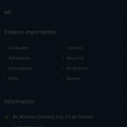
ad:
Enlaces importantes
Graduation
Courses
Admissions
About Us
International
Book Store
FAQs
Alumni
Información
Av. Winston Churchill, Esq. 27 de Febrero