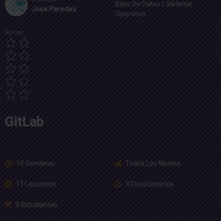
Base De Datos
|
Sistema
José Paredes
Operativo
Review
GitLab
10 Semanas
Todos Los Niveles
11 Lecciones
3 Cuestionarios
0 Estudiantes