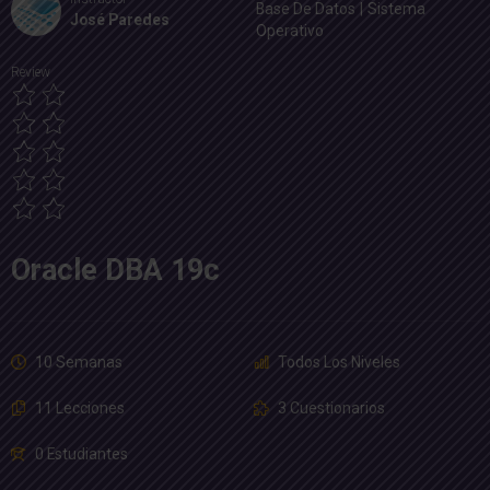
Base De Datos
|
Sistema
José Paredes
Operativo
Review
Oracle DBA 19c
10 Semanas
Todos Los Niveles
11 Lecciones
3 Cuestionarios
0 Estudiantes