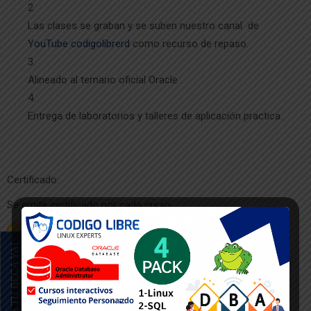
Las clases se graban y se suben nuestro canal de
YouTube
codigolibrerd
como recurso de repaso.
Alineado al temario oficial Oracle .
Entrega de laboratorios y talleres de aplicación practica.
Certificado:
Se emite certificado por cada curso.
SOLICITA TU BECA YA!