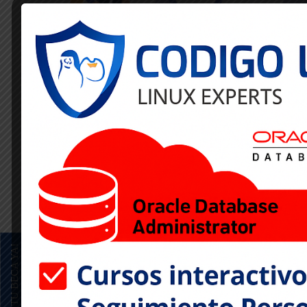
julio 18, 2024 - 8:00pm
Linux - S
Objetivos del curso
Capacítate como Administrador de Bases de Datos Or
disponibilidad y accesibilidad a los datos de tu empr
El módulo comprende 100 hrs distribuidas en 4 curso
sobre servidor Linux, siendo los cursos los siguiente
SOLICITA TU BECA YA!
1. Linux
2. SQL