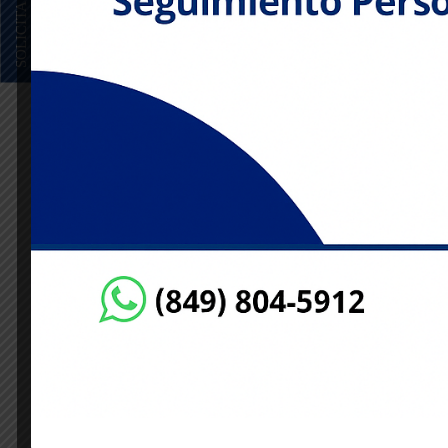
3. PLSQL
4. Administracion de BD Oracle 19c
5. Taller de Instalación Linux + Oracle ( 4 hrs )
Programa de Clase Oracle-Pack4(19c) 2023
Nuestros cursos se desarrollan bajo la modalidad d
clases son grabadas y colgadas en nuestro canal
C
Información General :
Inicio de clase:
julio 18, 2024
Hora de inicio :
8:00pm
Fin del curso:
agosto 9, 2026