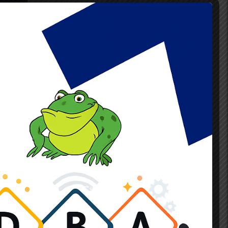
ad,
 19c