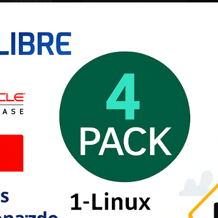
QL - PLSQL - DBA
acle y obtén los conocimientos necesarios para brindar la segurid
esa, iniciando desde cero.
s cada uno de 16 hrs, ademas de un Taller de Instalación del Oracle
s:.