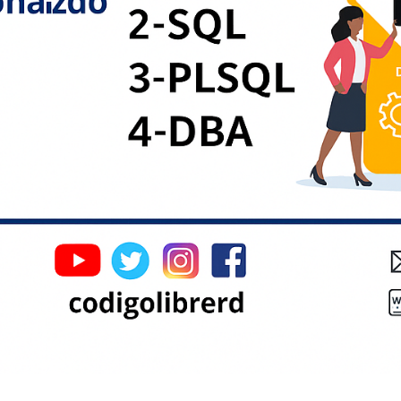
e LABORATORIOS, es decir bajo un enfoque netamente práctico, toda
ODIGOLIBRERD
al siguiente día.
Curso Online - 100% interactivo