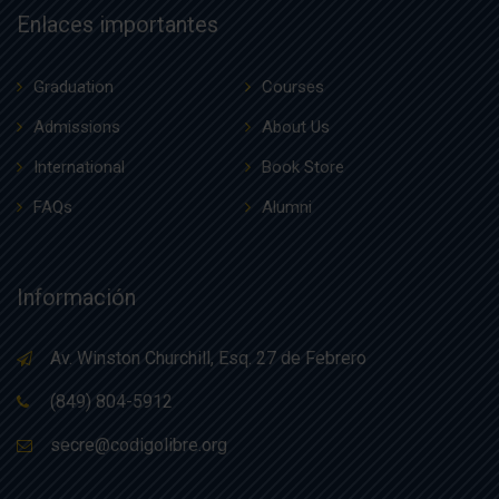
Enlaces importantes
Graduation
Courses
Admissions
About Us
International
Book Store
FAQs
Alumni
Información
Av. Winston Churchill, Esq. 27 de Febrero
(849) 804-5912
secre@codigolibre.org