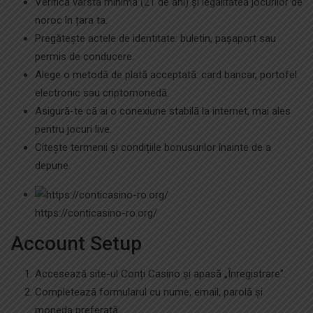
Verifică vârsta minimă (21 de ani) și legalitatea jocurilor de
noroc în țara ta.
Pregătește actele de identitate: buletin, pașaport sau
permis de conducere.
Alege o metodă de plată acceptată: card bancar, portofel
electronic sau criptomonedă.
Asigură-te că ai o conexiune stabilă la internet, mai ales
pentru jocuri live.
Citește termenii și condițiile bonusurilor înainte de a
depune.
https://conticasino-ro.org/
Account Setup
Accesează site-ul Conți Casino și apasă „Înregistrare”.
Completează formularul cu nume, email, parolă și
moneda preferată.