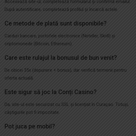
Accesează site-ul, completează formularul și confirmă emailul.
După autentificare, completează profilul și încarcă actele.
Ce metode de plată sunt disponibile?
Carduri bancare, portofele electronice (Neteller, Skrill) și
criptomonede (Bitcoin, Ethereum).
Care este rulajul la bonusul de bun venit?
De obicei 35x (depunere + bonus), dar verifică termenii pentru
oferta actuală.
Este sigur să joc la Conți Casino?
Da, site-ul este securizat cu SSL și licențiat în Curaçao. Totuși,
câștigurile pot fi impozitate.
Pot juca pe mobil?