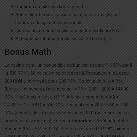
Confirmă emailul prin link-ul primit.
Autentifică-te (conti casino login) și mergi la „Setări”
pentru a adăuga datele personale.
Încarcă documentele solicitate pentru verificare KYC.
Așteaptă aprobarea (de obicei sub 24 de ore).
Bonus Math
La casino conti, un bonus tipic de bun venit poate fi „100% până
la 500 RON”. Să calculăm valoarea reală. Presupunem că depui
200 RON și primești bonus 200 RON. Condiția de rulaj = 35x
(bonus + depunere). Rulaj necesar = 35 * (200 + 200) = 14.000
RON. Dacă joci un slot cu RTP 96%, pierderea așteptată =
14.000 * (1 – 0.96) = 560 RON. Bonusul net = 200 – 560 = -360
RON (negativ, deci trebuie ales un joc cu RTP mai mare sau un
bonus cu rulaj mai mic). Formula:
Important:
Profit așteptat =
Bonus – (Rulaj * (1 – RTP)). Pentru un slot cu RTP 98%, pierdere
= 14.000 * 0.02 = 280 RON, profit = 200 – 280 = -80 RON (tot