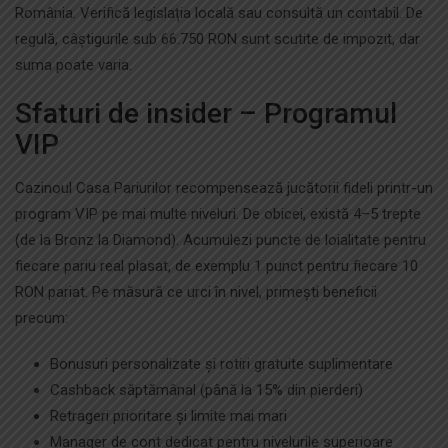
România. Verifică legislația locală sau consultă un contabil. De
regulă, câștigurile sub 66.750 RON sunt scutite de impozit, dar
suma poate varia.
Sfaturi de insider – Programul
VIP
Cazinoul Casa Pariurilor recompensează jucătorii fideli printr-un
program VIP pe mai multe niveluri. De obicei, există 4–5 trepte
(de la Bronz la Diamond). Acumulezi puncte de loialitate pentru
fiecare pariu real plasat, de exemplu 1 punct pentru fiecare 10
RON pariat. Pe măsură ce urci în nivel, primești beneficii
precum:
Bonusuri personalizate și rotiri gratuite suplimentare
Cashback săptămânal (până la 15% din pierderi)
Retrageri prioritare și limite mai mari
Manager de cont dedicat pentru nivelurile superioare