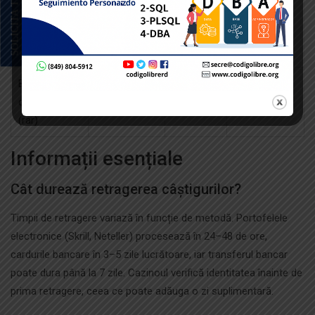
valoare fixă
Rotiri gratuite
40x
depinde de
(0,2
(ex. 50 FS)
câștigurile
câștig
RON/răs)
Bonus fără
50x
depunere
20–50 RON
2.500 RON
bonus
(rar)
Informații esențiale
Cât durează retragerea câștigurilor?
Timpii de retragere variază în funcție de metodă. Portofelele
electronice (Skrill, Neteller) procesează în 24–48 de ore,
cardurile bancare în 3–5 zile lucrătoare, iar transferul bancar
poate dura până la 7 zile. Cazinoul verifică identitatea înainte de
prima retragere, ceea ce poate adăuga o zi suplimentară.