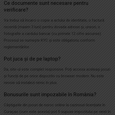
Ce documente sunt necesare pentru
verificare?
Va trebui să încarci o copie a actului de identitate, o factură
recentă (maxim 3 luni) pentru dovada adresei și, uneori, o
fotografie a cardului bancar (cu primele 12 cifre ascunse).
Procesul se numește KYC și este obligatoriu conform
reglementărilor.
Pot juca și de pe laptop?
Da, site-ul este complet responsive. Poți accesa aceleași jocuri
și funcții de pe orice dispozitiv cu browser modern. Nu este
nevoie să instalezi nimic în plus.
Bonusurile sunt impozabile în România?
Câștigurile din jocuri de noroc online la cazinouri licențiate în
Curaçao (cum este acesta) pot fi supuse impozitului pe venit în