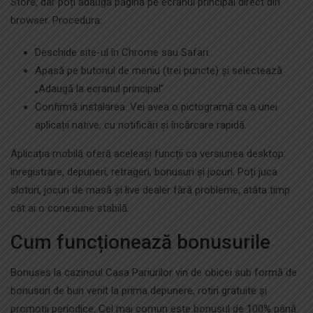
Store, dar poți adăuga pagina pe ecranul principal direct din
browser. Procedura:
Deschide site-ul în Chrome sau Safari.
Apasă pe butonul de meniu (trei puncte) și selectează
„Adaugă la ecranul principal”.
Confirmă instalarea. Vei avea o pictogramă ca a unei
aplicații native, cu notificări și încărcare rapidă.
Aplicația mobilă oferă aceleași funcții ca versiunea desktop:
înregistrare, depuneri, retrageri, bonusuri și jocuri. Poți juca
sloturi, jocuri de masă și live dealer fără probleme, atâta timp
cât ai o conexiune stabilă.
Cum funcționează bonusurile
Bonuses la cazinoul Casa Pariurilor vin de obicei sub formă de
bonusuri de bun venit la prima depunere, rotiri gratuite și
promoții periodice. Cel mai comun este bonusul de 100% până