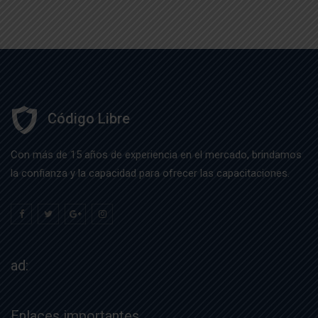
Código Libre
Con más de 15 años de experiencia en el mercado, brindamos
la confianza y la capacidad para ofrecer las capacitaciones.
ad:
Enlaces importantes