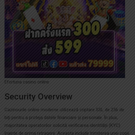
Efortuna casino online
Security Overview
Cazinourile online moderne utilizează criptare SSL de 256 de
biți pentru a proteja datele financiare și personale. În plus,
majoritatea operatorilor solicită verificarea identității (KYC)
înainte de prima retragere. Aceasta include trimiterea unei copii