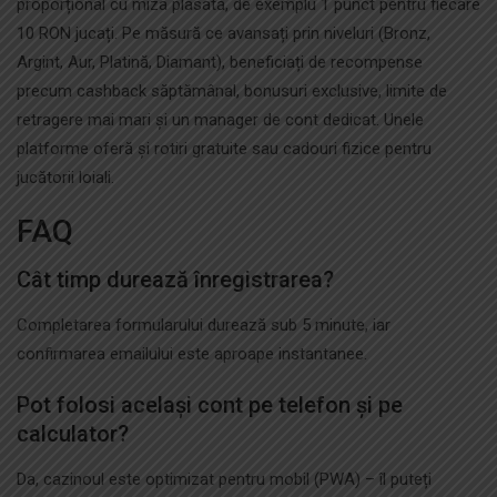
proporțional cu miza plasată, de exemplu 1 punct pentru fiecare
10 RON jucați. Pe măsură ce avansați prin niveluri (Bronz,
Argint, Aur, Platină, Diamant), beneficiați de recompense
precum cashback săptămânal, bonusuri exclusive, limite de
retragere mai mari și un manager de cont dedicat. Unele
platforme oferă și rotiri gratuite sau cadouri fizice pentru
jucătorii loiali.
FAQ
Cât timp durează înregistrarea?
Completarea formularului durează sub 5 minute, iar
confirmarea emailului este aproape instantanee.
Pot folosi același cont pe telefon și pe
calculator?
Da, cazinoul este optimizat pentru mobil (PWA) – îl puteți