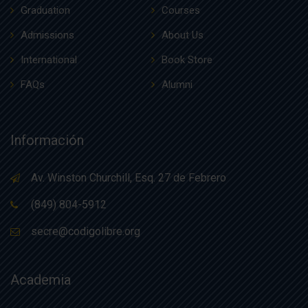
Graduation
Courses
Admissions
About Us
International
Book Store
FAQs
Alumni
Información
Av. Winston Churchill, Esq. 27 de Febrero
(849) 804-5912
secre@codigolibre.org
Academia