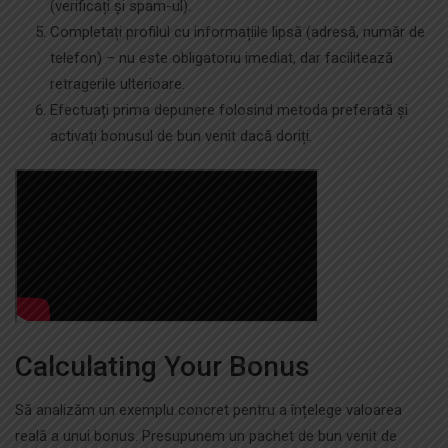
(verificați și spam-ul).
Completați profilul cu informațiile lipsă (adresă, număr de
telefon) – nu este obligatoriu imediat, dar facilitează
retragerile ulterioare.
Efectuați prima depunere folosind metoda preferată și
activați bonusul de bun venit dacă doriți.
Calculating Your Bonus
Să analizăm un exemplu concret pentru a înțelege valoarea
reală a unui bonus. Presupunem un pachet de bun venit de