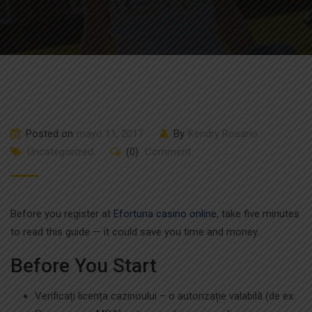
Posted on
mayo 11, 2017
By
Kendry Rosario
Uncategorized
(0)
Comment
Before you register at
Efortuna casino online
, take five minutes
to read this guide — it could save you time and money.
Before You Start
Verificați licența cazinoului – o autorizație valabilă (de ex.