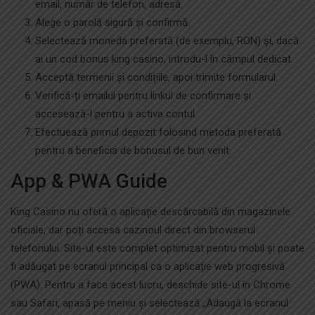
email, număr de telefon, adresă.
Alege o parolă sigură și confirmă.
Selectează moneda preferată (de exemplu, RON) și, dacă
ai un cod bonus king casino, introdu-l în câmpul dedicat.
Acceptă termenii și condițiile, apoi trimite formularul.
Verifică-ți emailul pentru linkul de confirmare și
accesează-l pentru a activa contul.
Efectuează primul depozit folosind metoda preferată
pentru a beneficia de bonusul de bun venit.
App & PWA Guide
King Casino nu oferă o aplicație descărcabilă din magazinele
oficiale, dar poți accesa cazinoul direct din browserul
telefonului. Site-ul este complet optimizat pentru mobil și poate
fi adăugat pe ecranul principal ca o aplicație web progresivă
(PWA). Pentru a face acest lucru, deschide site-ul în Chrome
sau Safari, apasă pe meniu și selectează „Adaugă la ecranul