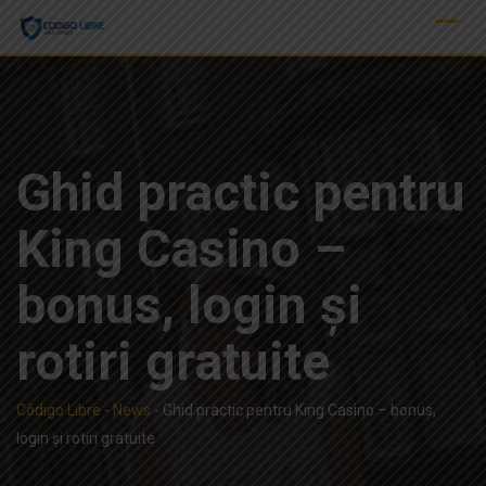
Skip
to
content
Ghid practic pentru
King Casino –
bonus, login și
rotiri gratuite
Código Libre
-
News
-
Ghid practic pentru King Casino – bonus,
login și rotiri gratuite