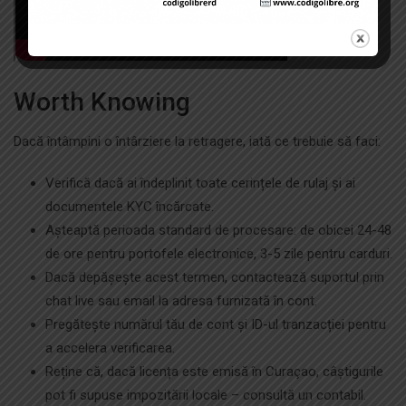
Worth Knowing
Dacă întâmpini o întârziere la retragere, iată ce trebuie să faci:
Verifică dacă ai îndeplinit toate cerințele de rulaj și ai
documentele KYC încărcate.
Așteaptă perioada standard de procesare: de obicei 24-48
de ore pentru portofele electronice, 3-5 zile pentru carduri.
Dacă depășește acest termen, contactează suportul prin
chat live sau email la adresa furnizată în cont.
Pregătește numărul tău de cont și ID-ul tranzacției pentru
a accelera verificarea.
Reține că, dacă licența este emisă în Curaçao, câștigurile
pot fi supuse impozitării locale – consultă un contabil.