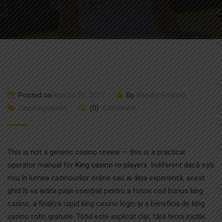
Posted on
marzo 21, 2017
By
Kendry Rosario
Uncategorized
(0)
Comment
This is not a generic casino review — this is a practical
operator manual for
King casino ro
players. Indiferent dacă ești
nou în lumea cazinourilor online sau ai deja experiență, acest
ghid îți va arăta pașii esențiali pentru a folosi cod bonus king
casino, a finaliza rapid king casino login și a beneficia de king
casino rotiri gratuite. Totul este explicat clar, fără teorii inutile.