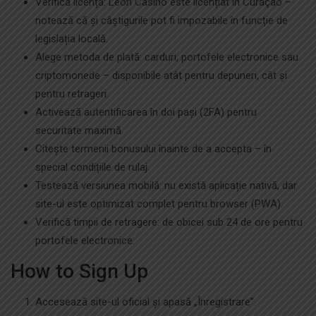
Verifică licența: Leon Casino este licențiat în Curaçao –
notează că și câștigurile pot fi impozabile în funcție de
legislația locală.
Alege metoda de plată: carduri, portofele electronice sau
criptomonede – disponibile atât pentru depuneri, cât și
pentru retrageri.
Activează autentificarea în doi pași (2FA) pentru
securitate maximă.
Citește termenii bonusului înainte de a accepta – în
special condițiile de rulaj.
Testează versiunea mobilă: nu există aplicație nativă, dar
site-ul este optimizat complet pentru browser (PWA).
Verifică timpii de retragere: de obicei sub 24 de ore pentru
portofele electronice.
How to Sign Up
Accesează site-ul oficial și apasă „Înregistrare”.