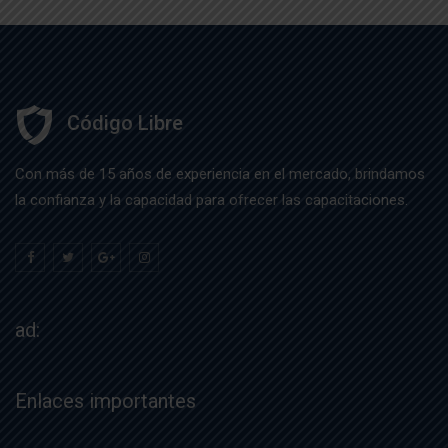
Código Libre
Con más de 15 años de experiencia en el mercado, brindamos
la confianza y la capacidad para ofrecer las capacitaciones.
ad:
Enlaces importantes