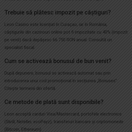
Trebuie să plătesc impozit pe câștiguri?
Leon Casino este licențiat în Curaçao, iar în România,
câștigurile din cazinouri online pot fi impozitate cu 40% (impozit
pe venit) dacă depășesc 66.750 RON anual. Consultă un
specialist fiscal.
Cum se activează bonusul de bun venit?
După depunere, bonusul se activează automat sau prin
introducerea unui cod promoțional în secțiunea „Bonuses”.
Citește termenii din ofertă.
Ce metode de plată sunt disponibile?
Leon acceptă carduri Visa/Mastercard, portofele electronice
(Skrill, Neteller, ecoPayz), transferuri bancare și criptomonede
(Bitcoin, Ethereum).