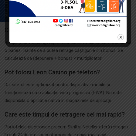
solicită retrimiterea.
Common Questions
Ce este rulajul și cum se calculează?
Rulajul (sau wagering) reprezintă suma totală pe care trebuie să
o pariezi înainte de a putea retrage câștigurile din bonus. Se
calculează ca (depunere + bonus) × multiplicator.
Pot folosi Leon Casino pe telefon?
Da, site-ul este optimizat pentru dispozitive mobile și
funcționează ca o aplicație web progresivă (PWA). Nu este
disponibilă o aplicație nativă în magazinele de aplicații.
Care este timpul de retragere cel mai rapid?
Portofelele electronice precum Skrill și Neteller oferă retrageri
în sub 24 de ore, iar criptomonedele chiar mai rapid.