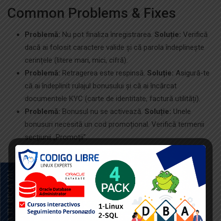
Common Problems & Fixes
Problemă:
Nu pot finaliza înregistrarea.
Soluție:
Verifică
dacă ai folosit caractere valide și că parola îndeplinește
cerințele (litere mari, mici, cifră).
Problemă:
Retragerea este respinsă.
Soluție:
Asigură-te
că ai îndeplinit rulajul bonusului și că ai încărcat
documentele KYC (carte de identitate, factură utilități).
Problemă:
Bonusul nu se activează.
Soluție:
Unele
bonusuri necesită un cod promoțional. Verifică termenii
secțiunii „Promoții”.
Problemă:
Jocul se încarcă greu pe mobil.
Soluție:
Folosește un browser actualizat (Chrome, Safari) și
SOLICITA TU BECA YA!
șterge cache-ul. Site-ul este PWA – poți adăuga pe
ecranul principal.
Problemă:
Nu primesc emailul de confirmare.
Soluție:
Verifică folderul Spam, adaugă adresa la contacte și