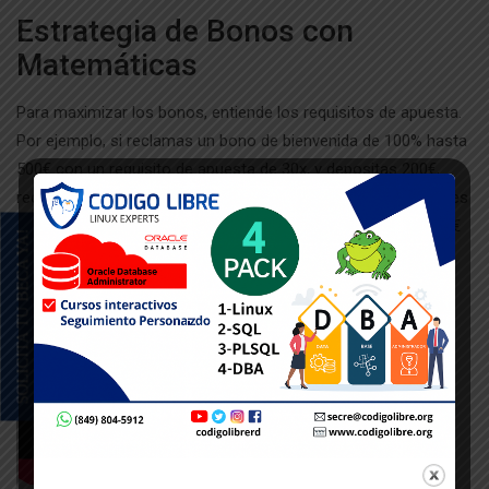
Estrategia de Bonos con
Matemáticas
Para maximizar los bonos, entiende los requisitos de apuesta.
Por ejemplo, si reclamas un bono de bienvenida de 100% hasta
500€ con un requisito de apuesta de 30x, y depositas 200€,
recibes 200€ extra, totalizando 400€. El requisito de apuesta es
30 x 400€ = 12,000€. Esto significa que debes apostar 12,000€
SOLICITA TU BECA YA!
antes de retirar las ganancias del bono. Calcula siempre el
costo potencial para evitar sorpresas.