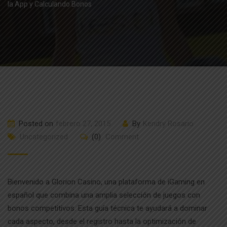
la App y Calculando Bonos
Posted on
febrero 27, 2015
By
Kendry Rosario
Uncategorized
(0)
Comment
Bienvenido a Glorion Casino, una plataforma de iGaming en
español que combina una amplia selección de juegos con
bonos competitivos. Esta guía técnica te ayudará a dominar
cada aspecto, desde el registro hasta la optimización de