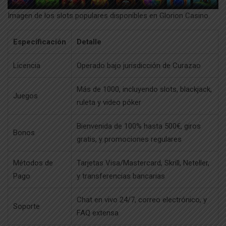
Imagen de los slots populares disponibles en Glorion Casino.
Especificación
Detalle
Licencia
Operado bajo jurisdicción de Curazao
Más de 1000, incluyendo slots, blackjack,
Juegos
ruleta y video póker
Bienvenida de 100% hasta 500€, giros
Bonos
gratis, y promociones regulares
Métodos de
Tarjetas Visa/Mastercard, Skrill, Neteller,
Pago
y transferencias bancarias
Chat en vivo 24/7, correo electrónico, y
Soporte
FAQ extensa