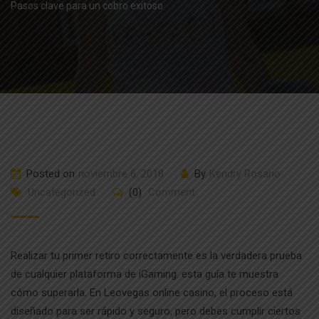
Pasos clave para un cobro exitoso
Posted on
noviembre 6, 2018
By
Kendry Rosario
Uncategorized
(0)
Comment
Realizar tu primer retiro correctamente es la verdadera prueba
de cualquier plataforma de iGaming: esta guía te muestra
cómo superarla. En Leovegas online casino, el proceso está
diseñado para ser rápido y seguro, pero debes cumplir ciertos