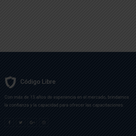
Código Libre
Con más de 15 años de experiencia en el mercado, brindamos
la confianza y la capacidad para ofrecer las capacitaciones.