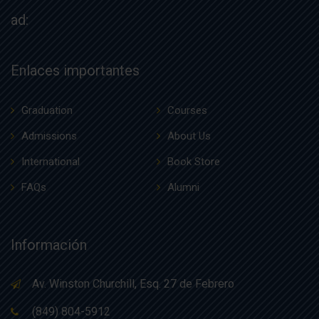
ad:
Enlaces importantes
Graduation
Courses
Admissions
About Us
International
Book Store
FAQs
Alumni
Información
Av. Winston Churchill, Esq. 27 de Febrero
(849) 804-5912