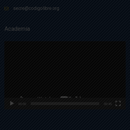
secre@codigolibre.org
Academia
Reproductor
de
vídeo
00:00
00:45