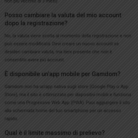
non più vecchio di 3 mesi).
Posso cambiare la valuta del mio account
dopo la registrazione?
No, la valuta viene scelta al momento della registrazione e non
può essere modificata. Devi creare un nuovo account se
desideri cambiare valuta, ma tieni presente che non è
consentito avere più account.
È disponibile un’app mobile per Gamdom?
Gamdom non ha un’app nativa sugli store (Google Play o App
Store), ma il sito è ottimizzato per dispositivi mobili e funziona
come una Progressive Web App (PWA). Puoi aggiungere il sito
alla schermata home del tuo smartphone per un accesso
rapido.
Qual è il limite massimo di prelievo?