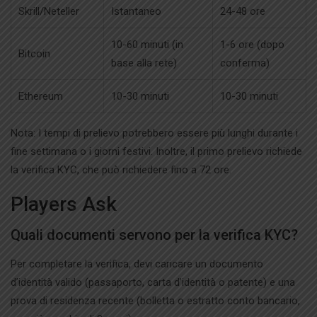
Skrill/Neteller
Istantaneo
24-48 ore
10-60 minuti (in
1-6 ore (dopo
Bitcoin
base alla rete)
conferma)
Ethereum
10-30 minuti
10-30 minuti
Nota: I tempi di prelievo potrebbero essere più lunghi durante i
fine settimana o i giorni festivi. Inoltre, il primo prelievo richiede
la verifica KYC, che può richiedere fino a 72 ore.
Players Ask
Quali documenti servono per la verifica KYC?
Per completare la verifica, devi caricare un documento
d’identità valido (passaporto, carta d’identità o patente) e una
prova di residenza recente (bolletta o estratto conto bancario,