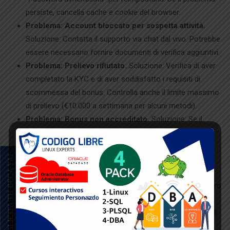
persiste, cancella cache e cookie del browser.
Problema: Account bloccato per sospetta attività.
Soluzione: Contatta il supporto via chat dal vivo. Potrebbe
essere necessario fornire documenti di verifica aggiuntivi.
Problema: Prelievo rifiutato.
Soluzione: Verifica di aver
completato la KYC e di aver soddisfatto i requisiti di
scommessa del bonus. Controlla anche il limite massimo
di prelievo (€10.000 a settimana per alcuni metodi).
Problema: Bonus non accreditato.
Soluzione: Se il
bonus non appare dopo il deposito, controlla la sezione
“Bonus e offerte” del tuo account. Potrebbe essere
SOLICITA TU BECA YA!
necessario attivarlo manualmente tramite un codice
promozionale.
Problema: Il sito non si carica.
Soluzione: Prova un altro
browser o disattiva ad blocker e VPN. Se il problema
persiste, il sito potrebbe essere in manutenzione; attendi
qualche ora.