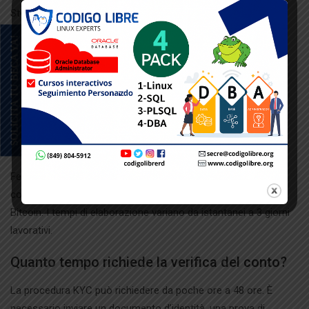
Store, ma offre un sito mobile ottimizzato e una Progressive
Web App (PWA). Per installarla su smartphone, apri il sito nel
SOLICITA TU BECA YA!
browser, vai al menu e seleziona “Aggiungi alla schermata
Home”. Riceverai notifiche push e accesso rapido come da
app.
Need to Know
Quali metodi di pagamento sono accettati?
Fezbet accetta carte di credito/debito, portafogli elettronici
come Skrill e Neteller, bonifici bancari e criptovalute come
Bitcoin. I tempi di elaborazione variano da istantanei a 3 giorni
lavorativi.
Quanto tempo richiede la verifica del conto?
La procedura KYC può richiedere da poche ore a 48 ore. È
necessario inviare un documento d’identità, una prova di