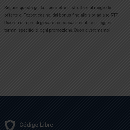
Seguire questa guida ti permette di sfruttare al meglio le
offerte di Fezbet casino, dai bonus fino alle slot ad alto RTP.
Ricorda sempre di giocare responsabilmente e di leggere i
termini specifici di ogni promozione. Buon divertimento!
Código Libre