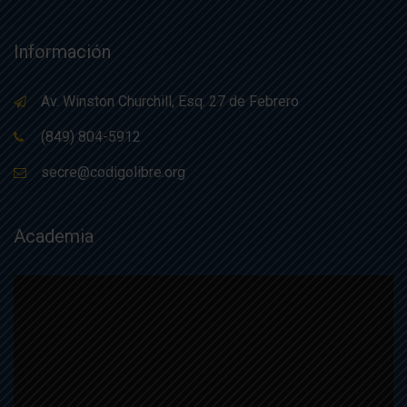
Información
Av. Winston Churchill, Esq. 27 de Febrero
(849) 804-5912
secre@codigolibre.org
Academia
Reproductor
de
vídeo