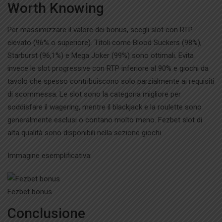
Worth Knowing
Per massimizzare il valore dei bonus, scegli slot con RTP
elevato (96% o superiore). Titoli come Blood Suckers (98%),
Starburst (96,1%) e Mega Joker (99%) sono ottimali. Evita
invece le slot progressive con RTP inferiore al 90% e giochi da
tavolo che spesso contribuiscono solo parzialmente ai requisiti
di scommessa. Le slot sono la categoria migliore per
soddisfare il wagering, mentre il blackjack e la roulette sono
generalmente esclusi o contano molto meno. Fezbet slot di
alta qualità sono disponibili nella sezione giochi.
Immagine esemplificativa:
Fezbet bonus
Conclusione