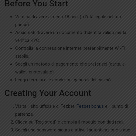
Before You Start
Verifica di avere almeno 18 anni (o l’età legale nel tuo
paese).
Assicurati di avere un documento d’identità valido per la
verifica KYC.
Controlla la connessione internet: preferibilmente Wi-Fi
stabile.
Scegli un metodo di pagamento che preferisci (carta, e-
wallet, criptovalute).
Leggi i termini e le condizioni generali del casinò.
Creating Your Account
Visita il sito ufficiale di Fezbet.
Fezbet bonus
è il punto di
partenza.
Clicca su “Registrati” e compila il modulo con dati reali.
Scegli una password sicura e attiva l’autenticazione a due