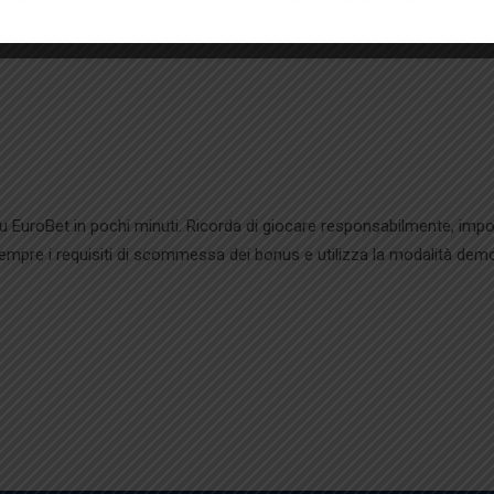
su EuroBet in pochi minuti. Ricorda di giocare responsabilmente, imp
a sempre i requisiti di scommessa dei bonus e utilizza la modalità dem