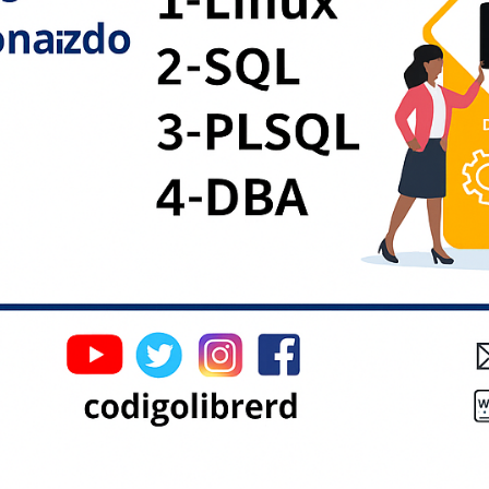
zioni.
RTP medio
urst
96-97%
94-99% (varia per variante)
accarat
94-98%
orial video: