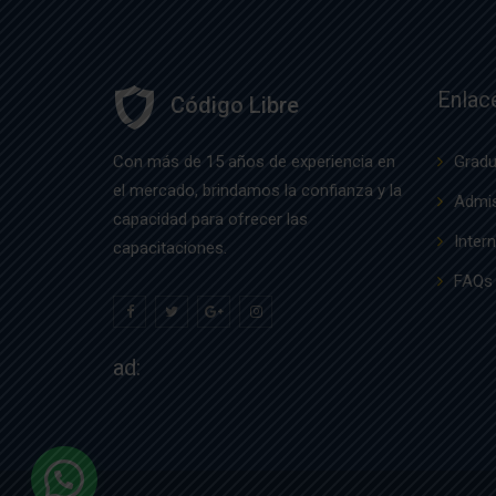
Enlac
Código Libre
Con más de 15 años de experiencia en
Gradu
el mercado, brindamos la confianza y la
Admi
capacidad para ofrecer las
Intern
capacitaciones.
FAQs
ad: