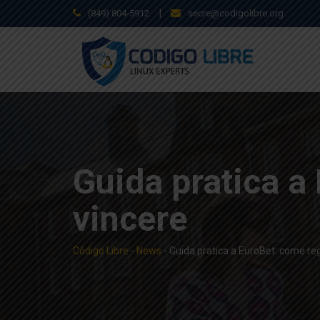
Skip
|
(849) 804-5912
secre@codigolibre.org
to
content
Guida pratica a 
vincere
Código Libre
-
News
-
Guida pratica a EuroBet: come regi