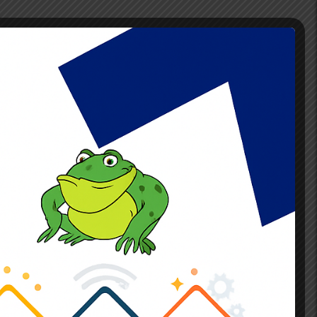
ta.
ccount.
avolo e
nibili
messa