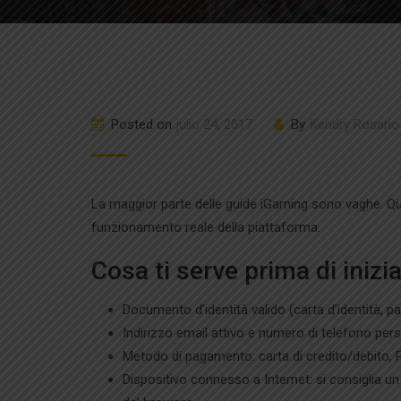
Posted on
julio 24, 2017
By
Kendry Rosario
La maggior parte delle guide iGaming sono vaghe. Que
funzionamento reale della piattaforma.
Cosa ti serve prima di inizi
Documento d’identità valido (carta d’identità, p
Indirizzo email attivo e numero di telefono per
Metodo di pagamento: carta di credito/debito, P
Dispositivo connesso a Internet: si consiglia 