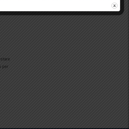
ostare
o per