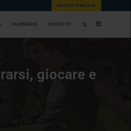
SOLICITA TU BECA YA!
S
CALENDARIO
CONTACTO
rarsi, giocare e