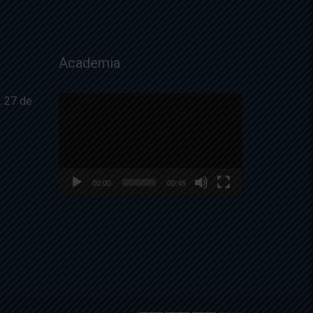
Academia
. 27 de
Reproductor
de
vídeo
00:00
00:45