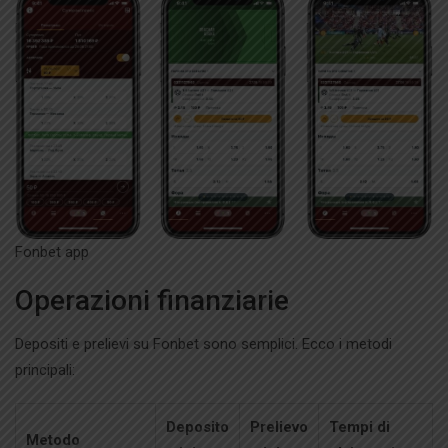
Fonbet app
Operazioni finanziarie
Depositi e prelievi su Fonbet sono semplici. Ecco i metodi
principali:
Deposito
Prelievo
Tempi di
Metodo