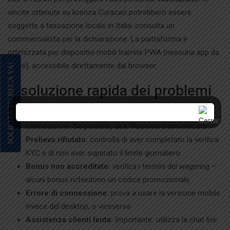
vincite ottenute su licenza Curacao potrebbero essere
soggette a tassazione locale in Italia: consulta un
commercialista per la dichiarazione. La piattaforma è
ottimizzata per dispositivi mobili tramite PWA (nessuna app da
store), accessibile direttamente dal browser.
SOLICITA TU BECA YA!
Risoluzione rapida dei problemi
Login fallito:
cancella cache e cookie, verifica la
connessione. Se persiste, usa “Password dimenticata”.
Prelievo rifiutato:
controlla di aver completato la verifica
KYC e di non aver superato il limite giornaliero.
Bonus non accreditato:
verifica i termini del wagering –
alcuni bonus richiedono un codice promozionale.
Errore di connessione:
prova a usare la versione mobile
invece del desktop, o viceversa.
Assistenza clienti lenta:
Importante:
utilizza la chat live