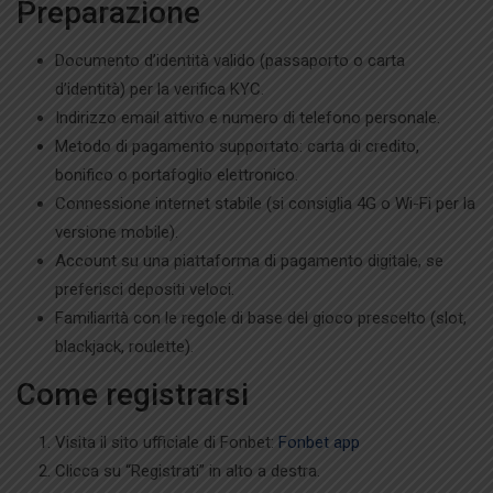
Preparazione
Documento d’identità valido (passaporto o carta
d’identità) per la verifica KYC.
Indirizzo email attivo e numero di telefono personale.
Metodo di pagamento supportato: carta di credito,
bonifico o portafoglio elettronico.
Connessione internet stabile (si consiglia 4G o Wi-Fi per la
versione mobile).
Account su una piattaforma di pagamento digitale, se
preferisci depositi veloci.
Familiarità con le regole di base del gioco prescelto (slot,
blackjack, roulette).
Come registrarsi
Visita il sito ufficiale di Fonbet:
Fonbet app
Clicca su “Registrati” in alto a destra.