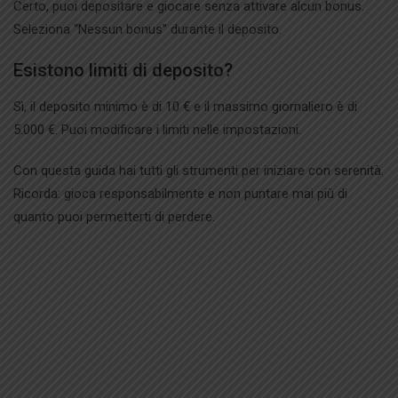
Certo, puoi depositare e giocare senza attivare alcun bonus.
Seleziona “Nessun bonus” durante il deposito.
Esistono limiti di deposito?
Sì, il deposito minimo è di 10 € e il massimo giornaliero è di
5.000 €. Puoi modificare i limiti nelle impostazioni.
Con questa guida hai tutti gli strumenti per iniziare con serenità.
Ricorda: gioca responsabilmente e non puntare mai più di
quanto puoi permetterti di perdere.