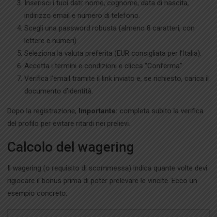
Inserisci i tuoi dati: nome, cognome, data di nascita,
indirizzo email e numero di telefono.
Scegli una password robusta (almeno 8 caratteri, con
lettere e numeri).
Seleziona la valuta preferita (EUR consigliata per l’Italia).
Accetta i termini e condizioni e clicca “Conferma”.
Verifica l’email tramite il link inviato e, se richiesto, carica il
documento d’identità.
Dopo la registrazione,
Importante:
completa subito la verifica
del profilo per evitare ritardi nei prelievi.
Calcolo del wagering
Il wagering (o requisito di scommessa) indica quante volte devi
rigiocare il bonus prima di poter prelevare le vincite. Ecco un
esempio concreto: