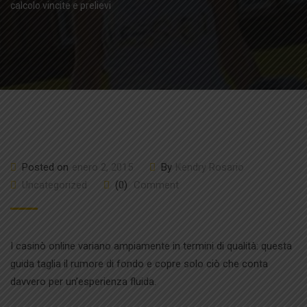
calcolo vincite e prelievi
Posted on
enero 2, 2015
By
Kendry Rosario
Uncategorized
(0)
Comment
I casinò online variano ampiamente in termini di qualità: questa
guida taglia il rumore di fondo e copre solo ciò che conta
davvero per un’esperienza fluida.