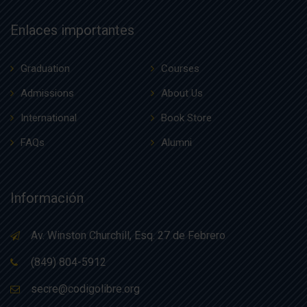
Enlaces importantes
Graduation
Courses
Admissions
About Us
International
Book Store
FAQs
Alumni
Información
Av. Winston Churchill, Esq. 27 de Febrero
(849) 804-5912
secre@codigolibre.org