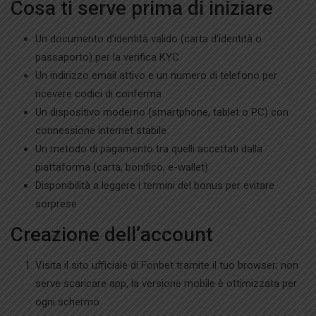
Cosa ti serve prima di iniziare
Un documento d’identità valido (carta d’identità o
passaporto) per la verifica KYC
Un indirizzo email attivo e un numero di telefono per
ricevere codici di conferma
Un dispositivo moderno (smartphone, tablet o PC) con
connessione internet stabile
Un metodo di pagamento tra quelli accettati dalla
piattaforma (carta, bonifico, e-wallet)
Disponibilità a leggere i termini del bonus per evitare
sorprese
Creazione dell’account
Visita il sito ufficiale di Fonbet tramite il tuo browser; non
serve scaricare app, la versione mobile è ottimizzata per
ogni schermo