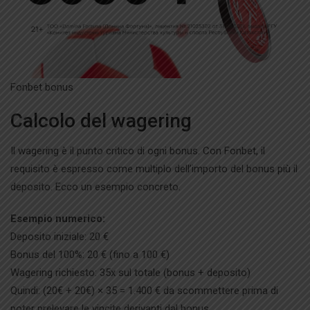
Fonbet bonus
Calcolo del wagering
Il wagering è il punto critico di ogni bonus. Con Fonbet, il
requisito è espresso come multiplo dell’importo del bonus più il
deposito. Ecco un esempio concreto.
Esempio numerico:
Deposito iniziale: 20 €
Bonus del 100%: 20 € (fino a 100 €)
Wagering richiesto: 35x sul totale (bonus + deposito)
Quindi: (20€ + 20€) × 35 = 1.400 € da scommettere prima di
poter prelevare le vincite derivanti dal bonus.