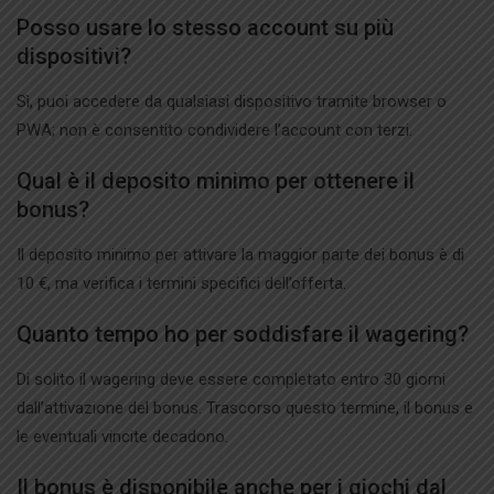
Posso usare lo stesso account su più
dispositivi?
Sì, puoi accedere da qualsiasi dispositivo tramite browser o
PWA; non è consentito condividere l’account con terzi.
Qual è il deposito minimo per ottenere il
bonus?
Il deposito minimo per attivare la maggior parte dei bonus è di
10 €, ma verifica i termini specifici dell’offerta.
Quanto tempo ho per soddisfare il wagering?
Di solito il wagering deve essere completato entro 30 giorni
dall’attivazione del bonus. Trascorso questo termine, il bonus e
le eventuali vincite decadono.
Il bonus è disponibile anche per i giochi dal