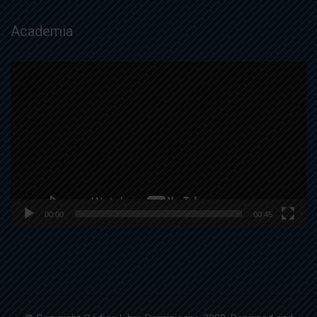
Academia
Reproductor
de
vídeo
00:00
00:45