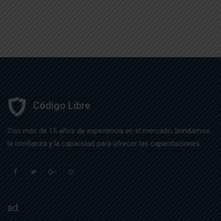
Código Libre
Con más de 15 años de experiencia en el mercado, brindamos
la confianza y la capacidad para ofrecer las capacitaciones.
ad: