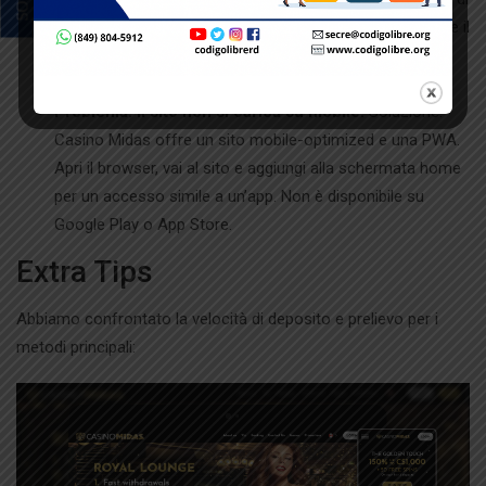
aver inserito il codice bonus corretto (se richiesto) e che il
deposito sia qualificante. Alcuni bonus richiedono un
deposito minimo di 20€. Contatta l’assistenza.
Problema: Il sito non si carica su mobile.
Soluzione:
Casino Midas offre un sito mobile-optimized e una PWA.
Apri il browser, vai al sito e aggiungi alla schermata home
per un accesso simile a un’app. Non è disponibile su
Google Play o App Store.
Extra Tips
Abbiamo confrontato la velocità di deposito e prelievo per i
metodi principali: