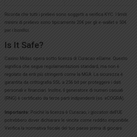
Ricorda che tutti i prelievi sono soggetti a verifica KYC. I limiti
minimi di prelievo sono tipicamente 20€ per gli e-wallet e 50€
per i bonifici.
Is It Safe?
Casino Midas opera sotto licenza di Curacao eGame. Questo
significa che segue regolamentazioni standard, ma non è
regolato da enti più stringenti come la MGA. La sicurezza è
garantita da crittografia SSL a 256 bit per proteggere i dati
personali e finanziari. Inoltre, il generatore di numeri casuali
(RNG) è certificato da terze parti indipendenti (es. eCOGRA).
Importante:
Poiché la licenza è Curacao, i giocatori dell’UE
potrebbero dover dichiarare le vincite come reddito imponibile.
Verifica la normativa fiscale del tuo paese prima di giocare.