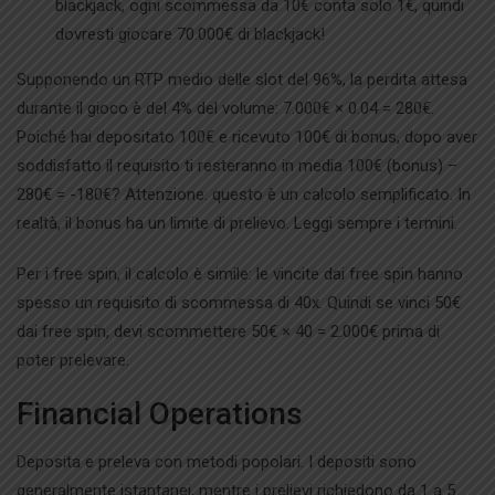
blackjack, ogni scommessa da 10€ conta solo 1€, quindi
dovresti giocare 70.000€ di blackjack!
Supponendo un RTP medio delle slot del 96%, la perdita attesa
durante il gioco è del 4% del volume: 7.000€ × 0.04 = 280€.
Poiché hai depositato 100€ e ricevuto 100€ di bonus, dopo aver
soddisfatto il requisito ti resteranno in media 100€ (bonus) –
280€ = -180€? Attenzione: questo è un calcolo semplificato. In
realtà, il bonus ha un limite di prelievo. Leggi sempre i termini.
Per i free spin, il calcolo è simile: le vincite dai free spin hanno
spesso un requisito di scommessa di 40x. Quindi se vinci 50€
dai free spin, devi scommettere 50€ × 40 = 2.000€ prima di
poter prelevare.
Financial Operations
Deposita e preleva con metodi popolari. I depositi sono
generalmente istantanei, mentre i prelievi richiedono da 1 a 5