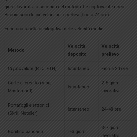
giorni lavorativi a seconda del metodo. Le criptovalute come
Bitcoin sono le più veloci per i prelievi (fino a 24 ore).
Ecco una tabella riepilogativa delle velocità medie:
Velocità
Velocità
Metodo
deposito
prelievo
Cryptovalute (BTC, ETH)
Istantaneo
Fino a 24 ore
Carte di credito (Visa,
2-5 giorni
Istantaneo
Mastercard)
lavorativi
Portafogli elettronici
Istantaneo
24-48 ore
(Skrill, Neteller)
3-7 giorni
Bonifico bancario
1-3 giorni
lavorativi