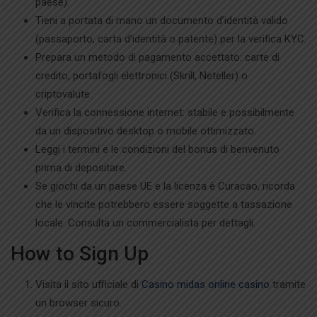
paese).
Tieni a portata di mano un documento d’identità valido
(passaporto, carta d’identità o patente) per la verifica KYC.
Prepara un metodo di pagamento accettato: carte di
credito, portafogli elettronici (Skrill, Neteller) o
criptovalute.
Verifica la connessione internet: stabile e possibilmente
da un dispositivo desktop o mobile ottimizzato.
Leggi i termini e le condizioni del bonus di benvenuto
prima di depositare.
Se giochi da un paese UE e la licenza è Curacao, ricorda
che le vincite potrebbero essere soggette a tassazione
locale. Consulta un commercialista per dettagli.
How to Sign Up
Visita il sito ufficiale di
Casino midas online casino
tramite
un browser sicuro.