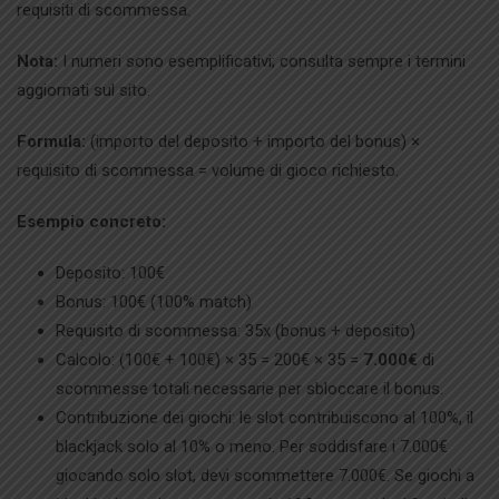
requisiti di scommessa.
Nota:
I numeri sono esemplificativi; consulta sempre i termini
aggiornati sul sito.
Formula:
(importo del deposito + importo del bonus) ×
requisito di scommessa = volume di gioco richiesto.
Esempio concreto:
Deposito: 100€
Bonus: 100€ (100% match)
Requisito di scommessa: 35x (bonus + deposito)
Calcolo: (100€ + 100€) × 35 = 200€ × 35 =
7.000€
di
scommesse totali necessarie per sbloccare il bonus.
Contribuzione dei giochi: le slot contribuiscono al 100%, il
blackjack solo al 10% o meno. Per soddisfare i 7.000€
giocando solo slot, devi scommettere 7.000€. Se giochi a