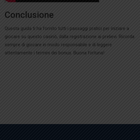
Conclusione
Questa guida ti ha fornito tutti i passaggi pratici per iniziare a
giocare su questo casinò, dalla registrazione ai prelievi. Ricorda
sempre di giocare in modo responsabile e di leggere
attentamente i termini dei bonus. Buona fortuna!