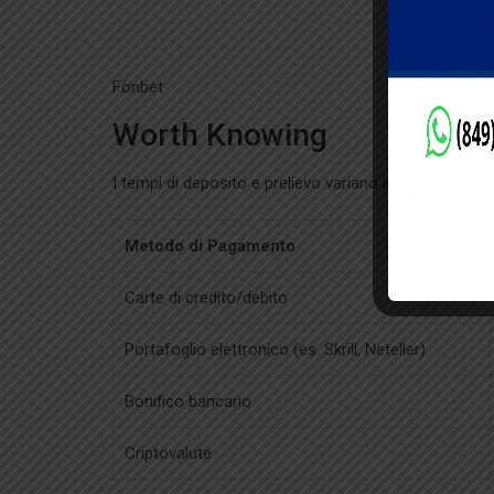
Fonbet
Worth Knowing
I tempi di deposito e prelievo variano in base al met
Metodo di Pagamento
Carte di credito/debito
Portafoglio elettronico (es. Skrill, Neteller)
Bonifico bancario
Criptovalute