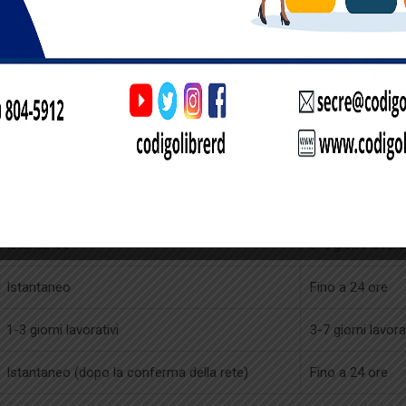
odo. Ecco un confronto indicativo.
Deposito (tempo)
Prelievo (temp
Istantaneo
3-5 giorni lavora
Istantaneo
Fino a 24 ore
1-3 giorni lavorativi
3-7 giorni lavora
Istantaneo (dopo la conferma della rete)
Fino a 24 ore