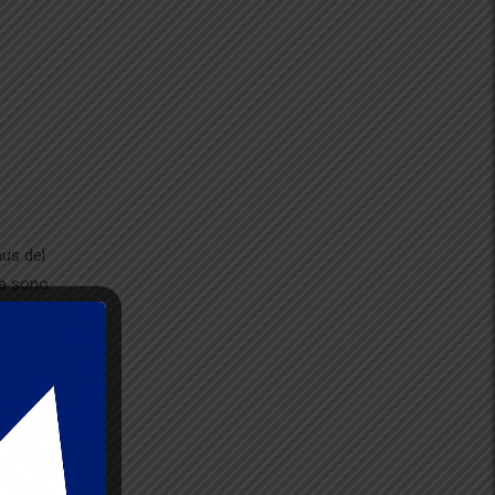
nus del
sa sono
di poter