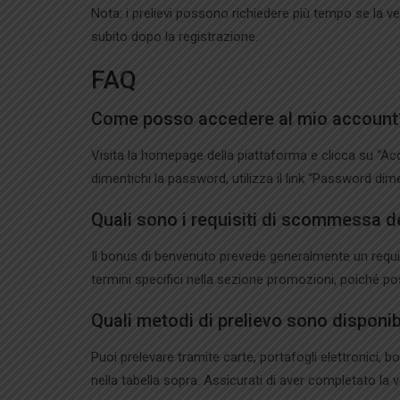
Nota: i prelievi possono richiedere più tempo se la v
subito dopo la registrazione.
FAQ
Come posso accedere al mio account
Visita la homepage della piattaforma e clicca su “Acce
dimentichi la password, utilizza il link “Password dim
Quali sono i requisiti di scommessa d
Il bonus di benvenuto prevede generalmente un requis
termini specifici nella sezione promozioni, poiché po
Quali metodi di prelievo sono disponib
Puoi prelevare tramite carte, portafogli elettronici, 
nella tabella sopra. Assicurati di aver completato la v