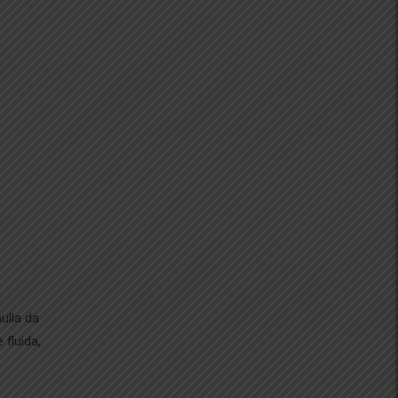
ulla da
 fluida,