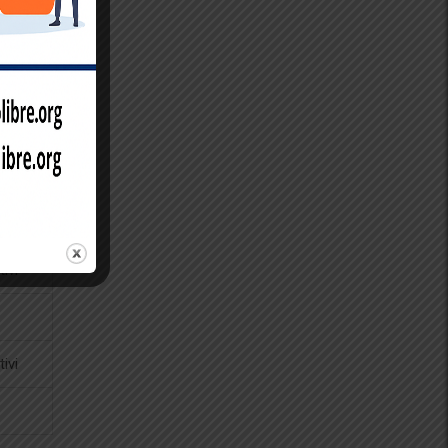
o)
tivi
tivi