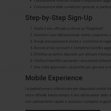
Connessione internet stabile e dispositivo aggi
Conoscenza delle condizioni generali, in partic
Step-by-Step Sign-Up
Visita il sito ufficiale e clicca su “Registrati”.
Inserisci i tuoi dati personali: nome, cognome, d
Scegli una password sicura e conferma la registra
Accedi al tuo account e completa il profilo aggi
Effettua un primo deposito per attivare il bonu
Verifica l’identità caricando i documenti richiest
Una volta approvato, sei pronto per giocare e ri
Mobile Experience
La piattaforma è ottimizzata per dispositivi mobili 
store ufficiali: basta visitare il sito dal browser de
con caricamento rapido e accesso completo a giochi