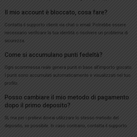
Il mio account è bloccato, cosa fare?
Contatta il supporto clienti via chat o email. Potrebbe essere
necessario verificare la tua identità o risolvere un problema di
sicurezza.
Come si accumulano punti fedeltà?
Ogni scommessa reale genera punti in base all’importo giocato.
I punti sono accumulati automaticamente e visualizzati nel tuo
profilo.
Posso cambiare il mio metodo di pagamento
dopo il primo deposito?
Sì, ma per i prelievi dovrai utilizzare lo stesso metodo del
deposito, se possibile. In caso contrario, contatta il supporto.