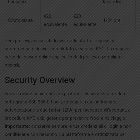
bancario
lavorativi
€20
€20
Criptovalute
1-24 ore
equivalente
equivalente
Per i prelievi, assicurati di aver soddisfatto i requisiti di
scommessa e di aver completato la verifica KYC. La maggior
parte dei casino online applica limiti di prelievo giornalieri e
mensili.
Security Overview
Frumzi online casino utilizza protocolli di sicurezza moderni:
crittografia SSL 256-bit per proteggere i dati in transito,
autenticazione a due fattori (2FA) per l’accesso all’account, e
procedure KYC obbligatorie per prevenire frodi e riciclaggio.
Importante:
conserva sempre le tue credenziali di login e non
condividerle con nessuno. La piattaforma è ottimizzata per