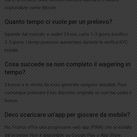
criptovalute come Bitcoin.
Quanto tempo ci vuole per un prelievo?
Dipende dal metodo: e-wallet 24 ore, carte 1-3 giorni, bonifico
3-5 giorni. I tempi possono aumentare durante la verifica KYC
iniziale.
Cosa succede se non completo il wagering in
tempo?
Il bonus e le vincite da esso generate vengono annullati. Puoi
comunque prelevare il tuo deposito originale se non hai usato il
bonus.
Devo scaricare un’app per giocare da mobile?
No, Frumzi offre una progressive web app (PWA) che si installa
dal browser. Non è disponibile su Google Play o App Store.