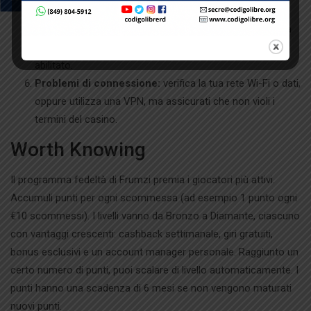
versione PWA è spesso più veloce.
Gioco che non si carica:
aggiorna il browser o passa a
un dispositivo più recente. Controlla che JavaScript sia
abilitato.
Problemi di connessione:
verifica la tua rete Wi-Fi o dati,
oppure utilizza una VPN, ma assicurati che non violi i
termini del casino.
Worth Knowing
Il programma fedeltà di Frumzi premia i giocatori più attivi.
Accumuli punti per ogni scommessa (ad esempio 1 punto ogni
€10 scommessi). I livelli vanno da Bronzo a Diamante, ciascuno
con vantaggi crescenti: cashback settimanale, giri gratuiti,
bonus esclusivi e un account manager personale. Raggiunto un
certo numero di punti, puoi scalare di livello automaticamente. I
punti hanno una scadenza di 6 mesi se non vengono maturati
nuovi punti.