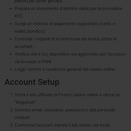
paese) per poter giocare.
Prepara un documento d’identità valido per la procedura
KYC.
Scegli un metodo di pagamento supportato (carte, e-
wallet, bonifico).
Controlla i requisiti di scommessa dei bonus prima di
accettarli.
Verifica che il tuo dispositivo sia aggiornato per l’accesso
via browser o PWA.
Leggi i termini e condizioni generali del casino online.
Account Setup
Visita il sito ufficiale di Frumzi casino online e clicca su
“Registrati”.
Inserisci email, username, password e dati personali
richiesti.
Conferma l’account tramite il link inviato via email.