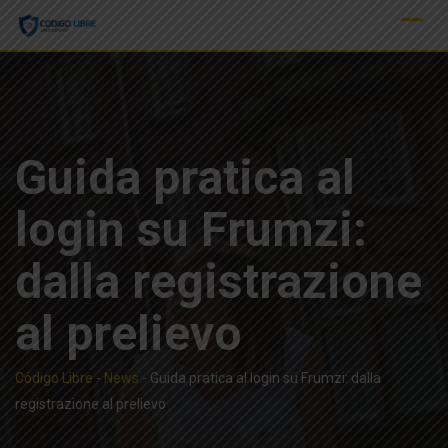
Skip
to
content
Guida pratica al
login su Frumzi:
dalla registrazione
al prelievo
Código Libre
-
News
-
Guida pratica al login su Frumzi: dalla
registrazione al prelievo