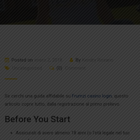
Posted on
enero 2, 2018
By
Kendry Rosario
Uncategorized
(0)
Comment
Se cerchi una guida affidabile su
Frumzi casino login
, questo
articolo copre tutto, dalla registrazione al primo prelievo.
Before You Start
Assicurati di avere almeno 18 anni (o l’età legale nel tuo