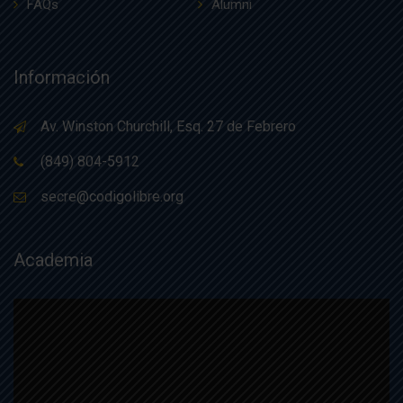
FAQs
Alumni
Información
Av. Winston Churchill, Esq. 27 de Febrero
(849) 804-5912
secre@codigolibre.org
Academia
Reproductor
de
vídeo