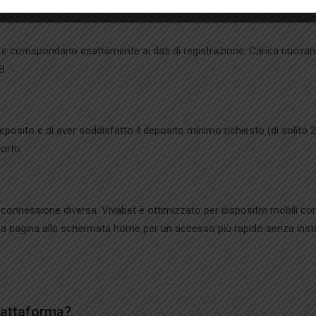
i e corrispondano esattamente ai dati di registrazione. Carica nuova
B.
deposito e di aver soddisfatto il deposito minimo richiesto (di solito 
orto.
 connessione diversa. Vivabet è ottimizzato per dispositivi mobili c
a pagina alla schermata home per un accesso più rapido senza insta
iattaforma?