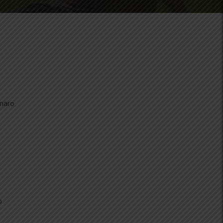
naro.
o