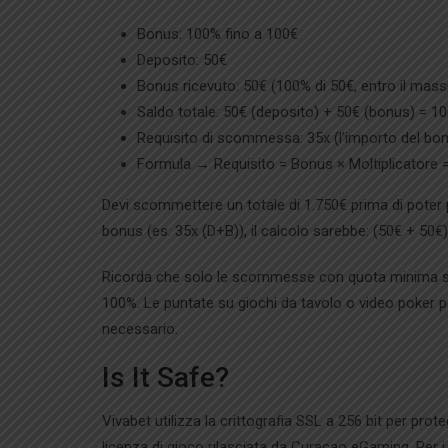
Bonus: 100% fino a 100€
Deposito: 50€
Bonus ricevuto: 50€ (100% di 50€, entro il mass
Saldo totale: 50€ (deposito) + 50€ (bonus) = 1
Requisito di scommessa: 35x (l’importo del bo
Formula → Requisito = Bonus × Moltiplicatore =
Devi scommettere un totale di 1.750€ prima di poter pr
bonus (es. 35x (D+B)), il calcolo sarebbe: (50€ + 50€)
Ricorda che solo le scommesse con quota minima supe
100%. Le puntate su giochi da tavolo o video poker po
necessario.
Is It Safe?
Vivabet utilizza la crittografia SSL a 256 bit per pro
licenza di gioco rilasciata da Curacao eGaming. Per i g