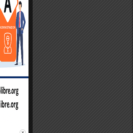
con il