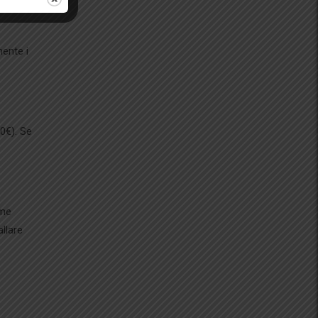
mente i
20€). Se
ome
llare