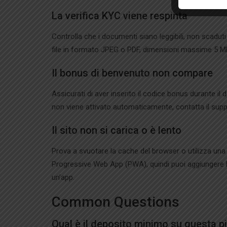
La verifica KYC viene respinta
Controlla che i documenti siano leggibili, non scadut
file in formato JPEG o PDF, dimensioni massime 5 M
Il bonus di benvenuto non compare
Assicurati di aver inserito il codice bonus durante il 
non viene attivato automaticamente, contatta il supp
Il sito non si carica o è lento
Prova a svuotare la cache del browser o utilizza una
Progressive Web App (PWA), quindi puoi aggiungere l
un’app.
Common Questions
Qual è il deposito minimo su questa p