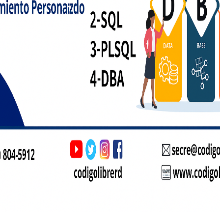
ito istantaneo, prelievo entro 24 ore.
ievo in 3-5 giorni.
icaricabile) – deposito immediato.
0€, mentre i prelievi minimi sono di 20€. Verifica sempre i massimali
nt
password. Se hai dimenticato la password, utilizza il link “Password
unt risulta bloccato, contatta l’assistenza clienti.
ca che il metodo di pagamento non abbia limiti o che tu abbia inserito
 possono essere necessari 1-2 giorni lavorativi. Contatta l’assistenza 