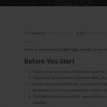
Posted on
agosto 9, 2017
By
Kendry Rosar
Prima di registrarti su
Vivabet login
, prenditi cinque 
Before You Start
Verifica di avere almeno 18 anni (età legale per il
Tieni pronti un documento d’identità valido, un 
Scegli una password robusta, con almeno 8 cara
Assicurati di avere una connessione internet stabi
Controlla le promozioni attuali: spesso il bon
specifico.