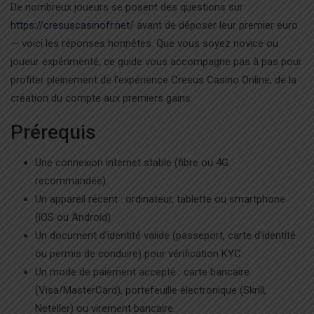
De nombreux joueurs se posent des questions sur
https://cresuscasinofr.net/
avant de déposer leur premier euro
— voici les réponses honnêtes. Que vous soyez novice ou
joueur expérimenté, ce guide vous accompagne pas à pas pour
profiter pleinement de l’expérience Cresus Casino Online, de la
création du compte aux premiers gains.
Prérequis
Une connexion internet stable (fibre ou 4G
recommandée).
Un appareil récent : ordinateur, tablette ou smartphone
(iOS ou Android).
Un document d’identité valide (passeport, carte d’identité
ou permis de conduire) pour vérification KYC.
Un mode de paiement accepté : carte bancaire
(Visa/MasterCard), portefeuille électronique (Skrill,
Neteller) ou virement bancaire.