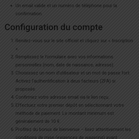
Un email valide et un numéro de téléphone pour la
confirmation.
Configuration du compte
Rendez-vous sur le site officiel et cliquez sur « Inscription
».
Remplissez le formulaire avec vos informations
personnelles (nom, date de naissance, adresse).
Choisissez un nom d’utilisateur et un mot de passe fort.
Activez l’authentification à deux facteurs (2FA) si
proposée.
Confirmez votre adresse email via le lien reçu.
Effectuez votre premier dépôt en sélectionnant votre
méthode de paiement. Le montant minimum est
généralement de 10 €.
Profitez du bonus de bienvenue – lisez attentivement les
conditions de mise (exigences de wagering) avant