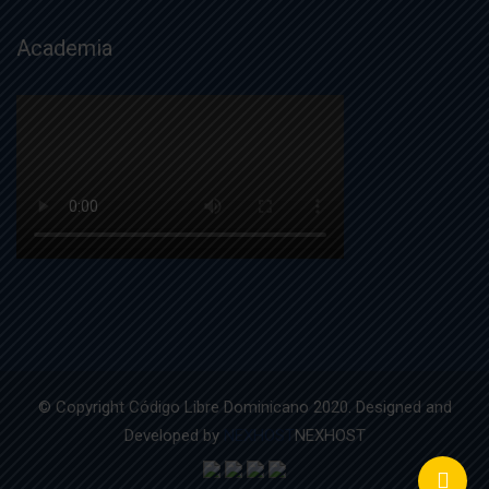
Academia
© Copyright Código Libre Dominicano 2020. Designed and
Developed by
NEXHOST
NEXHOST