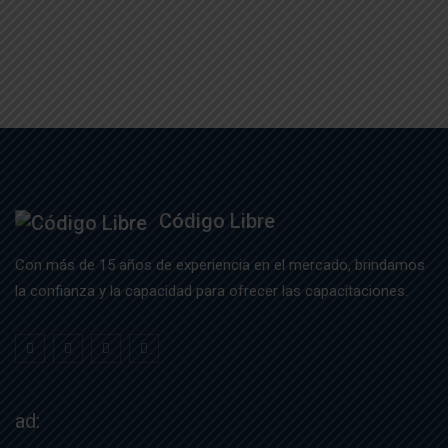
Código Libre
Con más de 15 años de experiencia en el mercado, brindamos
la confianza y la capacidad para ofrecer las capacitaciones.
ad: