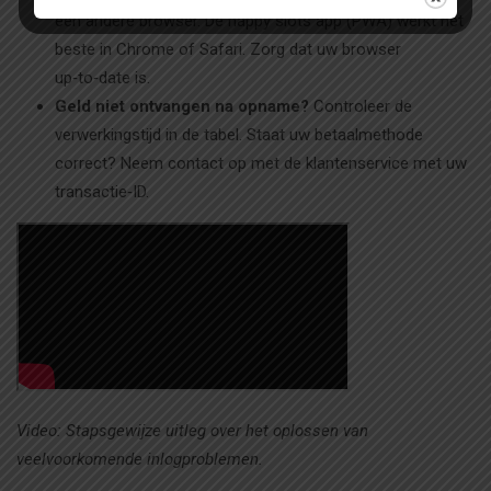
een andere browser. De happy slots app (PWA) werkt het
beste in Chrome of Safari. Zorg dat uw browser
up‑to‑date is.
Geld niet ontvangen na opname?
Controleer de
verwerkingstijd in de tabel. Staat uw betaalmethode
correct? Neem contact op met de klantenservice met uw
transactie‑ID.
Video: Stapsgewijze uitleg over het oplossen van
veelvoorkomende inlogproblemen.