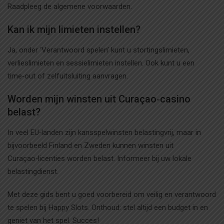
Raadpleeg de algemene voorwaarden.
Kan ik mijn limieten instellen?
Ja, onder ‘Verantwoord spelen’ kunt u stortingslimieten,
verlieslimieten en sessielimieten instellen. Ook kunt u een
time‑out of zelfuitsluiting aanvragen.
Worden mijn winsten uit Curaçao‑casino
belast?
In veel EU‑landen zijn kansspelwinsten belastingvrij, maar in
bijvoorbeeld Finland en Zweden kunnen winsten uit
Curaçao‑licenties worden belast. Informeer bij uw lokale
belastingdienst.
Met deze gids bent u goed voorbereid om veilig en verantwoord
te spelen bij Happy Slots. Onthoud: stel altijd een budget in en
geniet van het spel. Succes!