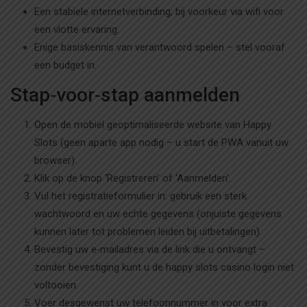
Een stabiele internetverbinding; bij voorkeur via wifi voor
een vlotte ervaring.
Enige basiskennis van verantwoord spelen – stel vooraf
een budget in.
Stap‑voor‑stap aanmelden
Open de mobiel geoptimaliseerde website van Happy
Slots (geen aparte app nodig – u start de PWA vanuit uw
browser).
Klik op de knop ‘Registreren’ of ‘Aanmelden’.
Vul het registratieformulier in: gebruik een sterk
wachtwoord en uw echte gegevens (onjuiste gegevens
kunnen later tot problemen leiden bij uitbetalingen).
Bevestig uw e‑mailadres via de link die u ontvangt –
zonder bevestiging kunt u de happy slots casino login niet
voltooien.
Voer desgewenst uw telefoonnummer in voor extra