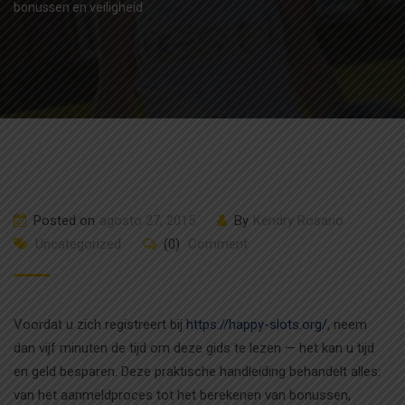
bonussen en veiligheid
Posted on
agosto 27, 2015
By
Kendry Rosario
Uncategorized
(0)
Comment
Voordat u zich registreert bij
https://happy-slots.org/
, neem
dan vijf minuten de tijd om deze gids te lezen — het kan u tijd
en geld besparen. Deze praktische handleiding behandelt alles:
van het aanmeldproces tot het berekenen van bonussen,