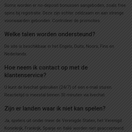
Soms worden er no‑deposit bonussen aangeboden, zoals free
spins bij registratie. Deze zijn echter zeldzaam en aan strenge
voorwaarden gebonden. Controleer de promoties.
Welke talen worden ondersteund?
De site is beschikbaar in het Engels, Duits, Noors, Fins en
Nederlands.
Hoe neem ik contact op met de
klantenservice?
U kunt de livechat gebruiken (24/7) of een e‑mail sturen.
Reactietijd is meestal binnen 30 minuten via livechat.
Zijn er landen waar ik niet kan spelen?
Ja, spelers uit onder meer de Verenigde Staten, het Verenigd
Koninkrijk, Frankrijk, Spanje en Italië worden niet geaccepteerd.