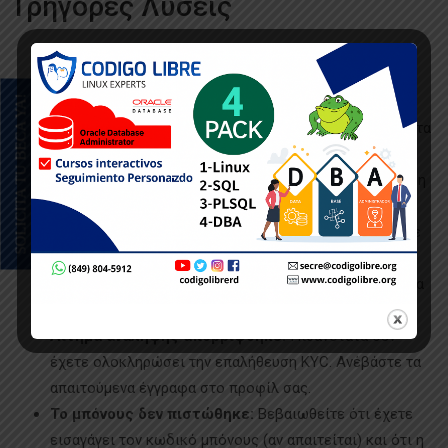
Γρήγορες Λύσεις
Δεν μπορώ να συνδεθώ:
Ελέγξτε τα διαπιστευτήριά
σας. Αν ξεχάσατε τον κωδικό, χρησιμοποιήστε το
SOLICITA TU BECA YA!
«Ξέχασα τον κωδικό μου» για επαναφορά.
Η κατάθεση δεν εμφανίζεται:
Οι συναλλαγές με κάρτα
είναι συνήθως άμεσες, αλλά για e-wallets μπορεί να
καθυστερήσουν έως 30 λεπτά. Αν περάσει περισσότερη
ώρα, επικοινωνήστε με την υποστήριξη.
Το παιχνίδι δεν φορτώνει:
Δοκιμάστε να ανανεώσετε
τη σελίδα ή να καθαρίσετε την προσωρινή μνήμη του
browser. Εναλλακτικά, χρησιμοποιήστε άλλο πρόγραμμα
περιήγησης.
Αίτημα ανάληψης απορρίφθηκε:
Πιθανότατα δεν
έχετε ολοκληρώσει την επαλήθευση KYC. Ανέβάστε τα
απαιτούμενα έγγραφα στο προφίλ σας.
Το μπόνους δεν πιστώθηκε:
Βεβαιωθείτε ότι έχετε
εισαγάγει τον κωδικό μπόνους (αν απαιτείται) και ότι η