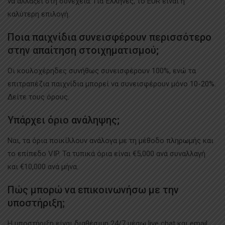
να αλλάξει στη συνέχεια. Για Έλληνες, το EUR είναι η
καλύτερη επιλογή.
Ποια παιχνίδια συνεισφέρουν περισσότερο
στην απαίτηση στοιχηματισμού;
Οι κουλοχέρηδες συνήθως συνεισφέρουν 100%, ενώ τα
επιτραπέζια παιχνίδια μπορεί να συνεισφέρουν μόνο 10-20%.
Δείτε τους όρους.
Υπάρχει όριο ανάληψης;
Ναι, τα όρια ποικίλλουν ανάλογα με τη μέθοδο πληρωμής και
το επίπεδο VIP. Τα τυπικά όρια είναι €5,000 ανά συναλλαγή
και €10,000 ανά μήνα.
Πώς μπορώ να επικοινωνήσω με την
υποστήριξη;
Η υποστήριξη είναι διαθέσιμη 24/7 μέσω live chat και email.