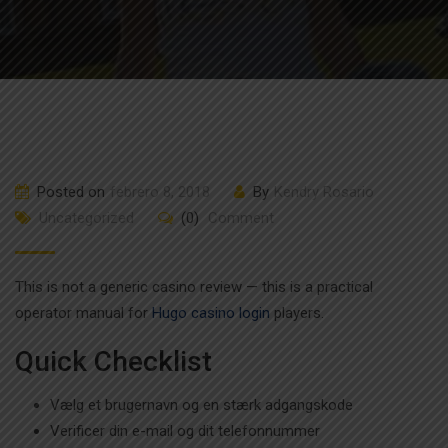
Posted on
febrero 8, 2018
By
Kendry Rosario
Uncategorized
(0)
Comment
This is not a generic casino review — this is a practical
operator manual for
Hugo casino login
players.
Quick Checklist
Vælg et brugernavn og en stærk adgangskode
Verificer din e-mail og dit telefonnummer