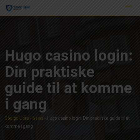
Skip
to
content
Hugo casino login:
Din praktiske
guide til at komme
i gang
Código Libre
-
News
-
Hugo casino login: Din praktiske guide til at
komme i gang