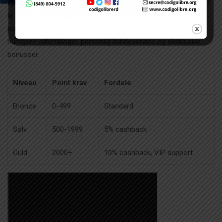
optjener point ved at spille spil med rigtige penge. For hver 100
kr indsats modtager du typisk 1 point. Ved bestemte
pointtærskler stiger du i niveau og låser op for fordele som
hurtigere udbetalinger, personlig kundeservice og eksklusive
bonusser.
Niveau
Point krav
Fordele
Bronze
0-499
Standard
Sølv
500-1999
5% cashback
Guld
2000+
10% cashback, VIP support