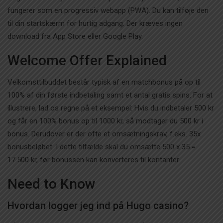
fungerer som en progressiv webapp (PWA). Du kan tilføje den
til din startskærm for hurtig adgang. Der kræves ingen
download fra App Store eller Google Play.
Welcome Offer Explained
Velkomsttilbuddet består typisk af en matchbonus på op til
100% af din første indbetaling samt et antal gratis spins. For at
illustrere, lad os regne på et eksempel: Hvis du indbetaler 500 kr
og får en 100% bonus op til 1000 kr, så modtager du 500 kr i
bonus. Derudover er der ofte et omsætningskrav, f.eks. 35x
bonusbeløbet. I dette tilfælde skal du omsætte 500 x 35 =
17.500 kr, før bonussen kan konverteres til kontanter.
Need to Know
Hvordan logger jeg ind på Hugo casino?