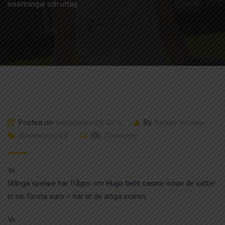
insättningar och uttag
Posted on
septiembre 25, 2015
By
Kendry Rosario
Uncategorized
(0)
Comment
\n
Många spelare har frågor om
Hugo bets casino
innan de sätter
in sin första euro – här är de ärliga svaren.
\n