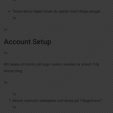
Testa demo-lägen innan du spelar med riktiga pengar.
\n
\n
Account Setup
\n
Att skapa ett konto på hugo casino sweden är enkelt. Följ
dessa steg:
\n
\n
Besök casinots webbplats och klicka på \”Registrera\”.
\n