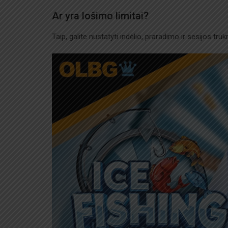
Ar yra lošimo limitai?
Taip, galite nustatyti indėlio, praradimo ir sesijos t