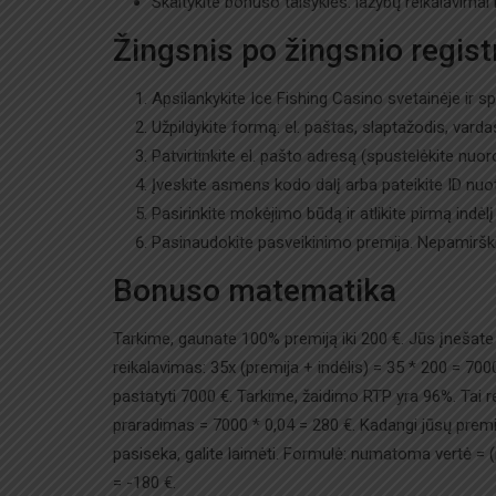
Skaitykite bonuso taisykles: lažybų reikalavimai 
Žingsnis po žingsnio regist
Apsilankykite Ice Fishing Casino svetainėje ir sp
Užpildykite formą: el. paštas, slaptažodis, vard
Patvirtinkite el. pašto adresą (spustelėkite nuor
Įveskite asmens kodo dalį arba pateikite ID nuo
Pasirinkite mokėjimo būdą ir atlikite pirmą indėlį
Pasinaudokite pasveikinimo premija. Nepamirškite
Bonuso matematika
Tarkime, gaunate 100% premiją iki 200 €. Jūs įnešate
reikalavimas: 35x (premija + indėlis) = 35 * 200 = 700
pastatyti 7000 €. Tarkime, žaidimo RTP yra 96%. Tai r
praradimas = 7000 * 0,04 = 280 €. Kadangi jūsų premij
pasiseka, galite laimėti. Formulė: numatoma vertė =
= -180 €.