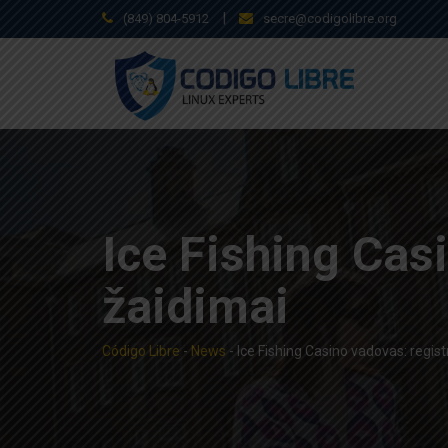
Skip
|
(849) 804-5912
secre@codigolibre.org
to
content
Ice Fishing Casi
žaidimai
Código Libre
-
News
-
Ice Fishing Casino vadovas: registr