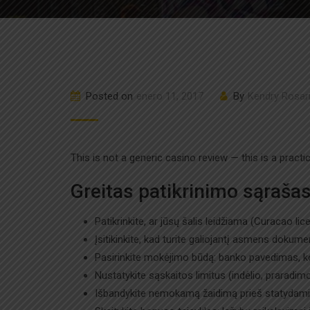
Posted on
enero 11, 2017
By
Kendry Rosar
This is not a generic casino review — this is a pract
Greitas patikrinimo sąraša
Patikrinkite, ar jūsų šalis leidžiama (Curacao lice
Įsitikinkite, kad turite galiojantį asmens dokume
Pasirinkite mokėjimo būdą: banko pavedimas, kor
Nustatykite sąskaitos limitus (indėlio, praradim
Išbandykite nemokamą žaidimą prieš statydami r