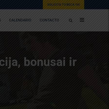
SOLICITA TU BECA YA!
S
CALENDARIO
CONTACTO
ija, bonusai ir