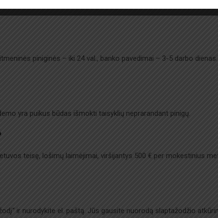
u svetainė yra optimizuota mobiliesiems įrenginiams (PWA). Galite pri
aitmeninės piniginės – iki 24 val., banko pavedimai – 3-5 darbo dienas
g demo yra puikus būdas išmokti taisyklių neprarandant pinigų.
?
tuvos teisę, lošimų laimėjimai, viršijantys 500 € per mokestinius me
odį“ ir nurodykite el. paštą. Jūs gausite nuorodą slaptažodžio atkūri