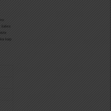
ino
 šalies
kite
kia kaip