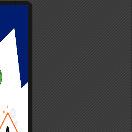
blema
ėmimo
ma
alioja