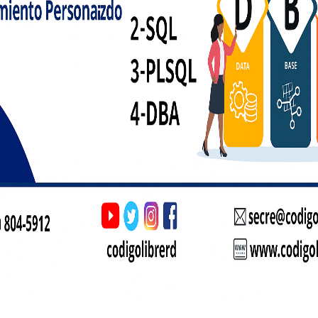
blackjack (99,5% su optimalia strategija) ir video pokeris. Lošimo au
mų (pavyzdžiui, „crash“ žaidimų), nes jų RTP gali būti mažesnis nei 95
 išbandyti žaidimus nemokamai – tai geras būdas patikrinti RTP realia
usimai
 dydžiai?
. Kai kurie metodai gali turėti aukštesnes ribas.
ą)?
s kortelės) nuotrauką ir adreso patvirtinimą (pvz., sąskaitą už kom
ymus.
rogramėlę?