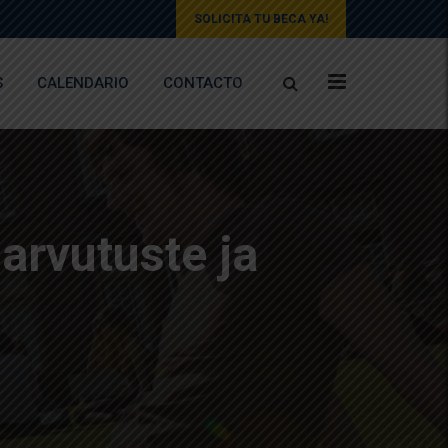
SOLICITA TU BECA YA!
S
CALENDARIO
CONTACTO
 arvutuste ja