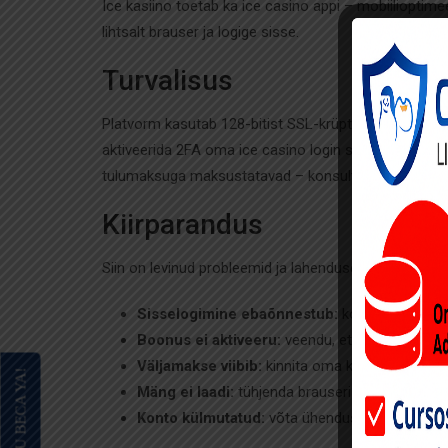
Ice kasiino toetab ka ice casino appi – mobiilioptimee
lihtsalt brauser ja logige sisse.
Turvalisus
Platvorm kasutab 128-bitist SSL-krüpteerimist ja ka
aktiveerida 2FA oma ice casino login seadetes. Kuna 
tulumaksuga maksustatavad – konsulteeri oma mak
Kiirparandus
Siin on levinud probleemid ja lahendused:
Sisselogimine ebaõnnestub:
kontrolli kasutaj
Boonus ei aktiveeru:
veendu, et oled sisestan
Väljamakse viibib:
kinnita oma konto enne väl
Mäng ei laadi:
tühjenda brauseri vahemälu või pr
Konto külmutatud:
võta ühendust klienditoega, 