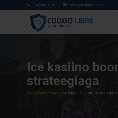
Skip
|
(849) 804-5912
secre@codigolibre.org
to
content
Ice kasiino boon
strateegiaga
Código Libre
-
News
-
Ice kasiino boonus: tehniline juhe