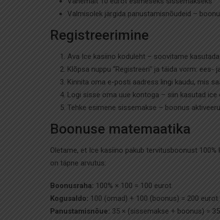
Vähemalt 10 eurot esimeseks sissemakseks
Valmisolek järgida panustamisnõudeid – boon
Registreerimine
Ava Ice kasiino koduleht – soovitame kasutad
Klõpsa nuppu “Registreeri” ja täida vorm: ees- j
Kinnita oma e-posti aadress lingi kaudu, mis sa
Logi sisse oma uue kontoga – siin kasutad ice 
Tehke esimene sissemakse – boonus aktiveerub
Boonuse matemaatika
Oletame, et Ice kasiino pakub tervitusboonust 100% 
on täpne arvutus:
Boonusraha:
100% × 100 = 100 eurot.
Kogusaldo:
100 (omad) + 100 (boonus) = 200 eurot.
Panustamisnõue:
35 × (sissemakse + boonus) = 35 