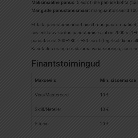
Maksimaalne panus:
5 eurot ühe panuse kohta (tüüp
Mängude panustamismäär:
mänguautomaadid 100%
Et täita panustamisnõuet ainult mänguautomaatidel
siis eeldatav kaotus panustamise ajal on 7000 × (1–0
panustamist 200–280 = –80 eurot (tegelikult kuni null
Kasutades mängu madalama variatsiooniga, suurend
Finantstoimingud
Makseviis
Min. sissemakse
Visa/Mastercard
10 €
Skrill/Neteller
10 €
Bitcoin
20 €