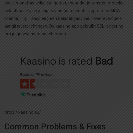
spellen onafhankelijk zijn getest, maar dat je winsten mogelijk
belastbaar zijn in je eigen land (in tegenstelling tot een MGA-
licentie). Tip: raadpleeg een belastingadviseur over eventuele
aangifteverplichtingen. De kaasino app gebruikt SSL-codering
om je gegevens te beschermen.
https://kaasino.eu/
Common Problems & Fixes