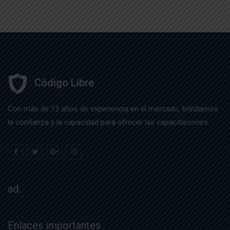
Código Libre
Con más de 15 años de experiencia en el mercado, brindamos
la confianza y la capacidad para ofrecer las capacitaciones.
ad:
Enlaces importantes