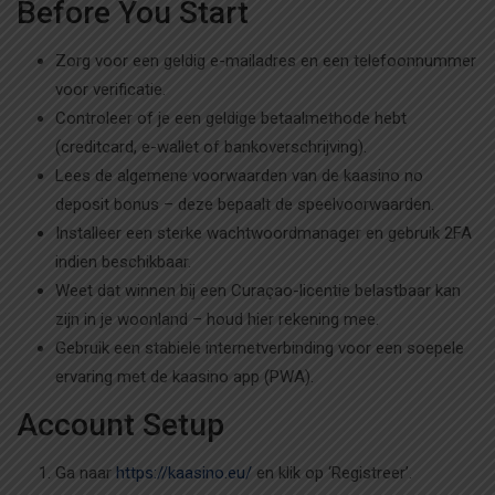
Before You Start
Zorg voor een geldig e-mailadres en een telefoonnummer
voor verificatie.
Controleer of je een geldige betaalmethode hebt
(creditcard, e-wallet of bankoverschrijving).
Lees de algemene voorwaarden van de kaasino no
deposit bonus – deze bepaalt de speelvoorwaarden.
Installeer een sterke wachtwoordmanager en gebruik 2FA
indien beschikbaar.
Weet dat winnen bij een Curaçao-licentie belastbaar kan
zijn in je woonland – houd hier rekening mee.
Gebruik een stabiele internetverbinding voor een soepele
ervaring met de kaasino app (PWA).
Account Setup
Ga naar
https://kaasino.eu/
en klik op ‘Registreer’.