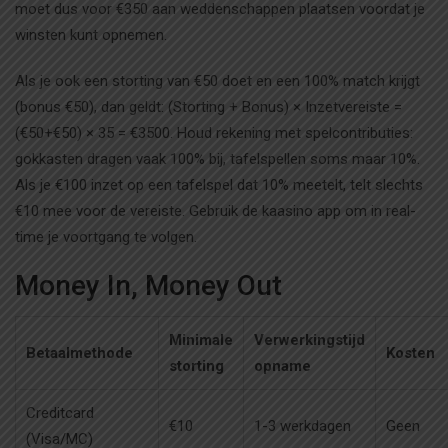
moet dus voor €350 aan weddenschappen plaatsen voordat je
winsten kunt opnemen.
Als je ook een storting van €50 doet en een 100% match krijgt
(bonus €50), dan geldt: (Storting + Bonus) × Inzetvereiste =
(€50+€50) × 35 = €3500. Houd rekening met spelcontributies:
gokkasten dragen vaak 100% bij, tafelspellen soms maar 10%.
Als je €100 inzet op een tafelspel dat 10% meetelt, telt slechts
€10 mee voor de vereiste. Gebruik de kaasino app om in real-
time je voortgang te volgen.
Money In, Money Out
Minimale
Verwerkingstijd
Betaalmethode
Kosten
storting
opname
Creditcard
€10
1-3 werkdagen
Geen
(Visa/MC)