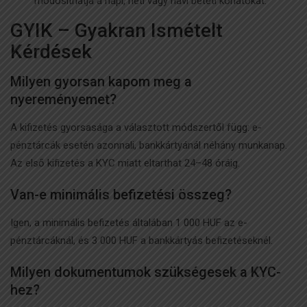
módosíthatja a napi, heti vagy havi betéti korlátokat.
GYIK – Gyakran Ismételt
Kérdések
Milyen gyorsan kapom meg a
nyereményemet?
A kifizetés gyorsasága a választott módszertől függ: e-
pénztárcák esetén azonnali, bankkártyánál néhány munkanap.
Az első kifizetés a KYC miatt eltarthat 24–48 óráig.
Van-e minimális befizetési összeg?
Igen, a minimális befizetés általában 1 000 HUF az e-
pénztárcáknál, és 3 000 HUF a bankkártyás befizetéseknél.
Milyen dokumentumok szükségesek a KYC-
hez?