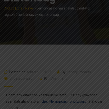
Código Libre
-
News
-
Lemoncasino használati útmutató:
regisztráció, bónuszok és biztonság
Posted on
febrero 8, 2017
By
Kendry Rosario
Uncategorized
(0)
Comment
Ez nem egy általános kaszinóismertető – ez egy gyakorlati
használati útmutató a
https://lemoncasinohuf.com/
játékosai
számára.