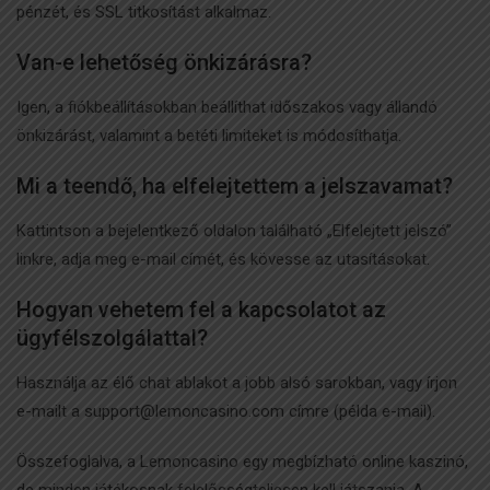
pénzét, és SSL titkosítást alkalmaz.
Van-e lehetőség önkizárásra?
Igen, a fiókbeállításokban beállíthat időszakos vagy állandó
önkizárást, valamint a betéti limiteket is módosíthatja.
Mi a teendő, ha elfelejtettem a jelszavamat?
Kattintson a bejelentkező oldalon található „Elfelejtett jelszó”
linkre, adja meg e-mail címét, és kövesse az utasításokat.
Hogyan vehetem fel a kapcsolatot az
ügyfélszolgálattal?
Használja az élő chat ablakot a jobb alsó sarokban, vagy írjon
e-mailt a support@lemoncasino.com címre (példa e-mail).
Összefoglalva, a Lemoncasino egy megbízható online kaszinó,