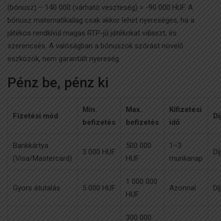
(bónusz) – 140 000 (várható veszteség) = -90 000 HUF. A
bónusz matematikailag csak akkor lehet nyereséges, ha a
játékos rendkívül magas RTP-jű játékokat választ, és
szerencsés. A valóságban a bónuszok szórást növelő
eszközök, nem garantált nyereség.
Pénz be, pénz ki
Min.
Max.
Kifizetési
Fizetési mód
Dí
befizetés
befizetés
idő
Bankkártya
500 000
1–3
3 000 HUF
Dí
(Visa/Mastercard)
HUF
munkanap
1 000 000
Gyors átutalás
5 000 HUF
Azonnal
Dí
HUF
300 000