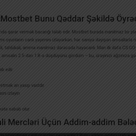
ə Mostbet Bunu Qəddar Şəkildə Öyrə
çində qərar vermək bacarığı tələb edir. Mostbet burada inanılmaz bir p
i oyunların canlı yayımını izləyərkən, hər saniyə dəyişən əmsallarla 
tli, təhlükəli, amma inanılmaz dərəcədə həyəcanlı. Mən ilk dəfə CS:GO
salın 2.5-dən 1.8-ə düşdüyünü gördüm – bu, ürəyinizi ağzınıza gəti
əb edir
etmək ən yaxşı vaxtdır
ını izləyin
akətə səbəb olur
li Mercləri Üçün Addim-addim Bələ
ında kiberidman canlı mərcləri necə edilir? Bunu addım-addım izah ed