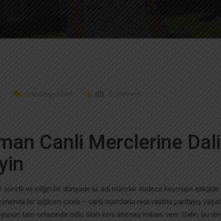
o
Uncategorized
(0)
Comment
man Canli Merclerine Dal
yin
süretli ve çılğın bir dünyadır ki, adi mərclər sadece keçmişin qalığıdır
ynimdə bir qığılcım çaxdı – canlı mərclərlə real vaxtda partlayış yaş
yunun tam ortasında odlu silah kimi atılmaq imkanı verir. Gəlin, bu di