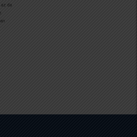
r az da
n
 an