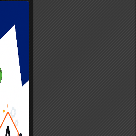
t
t oyunun
yüş
Ancaq