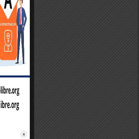
ı sizə
əif