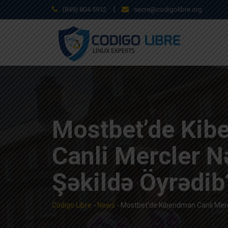
Skip
|
(849) 804-5912
secre@codigolibre.org
to
content
Mostbet’de Kibe
Canli Mercler N
Şəkildə Öyrədib
Código Libre
-
News
-
Mostbet’de Kiberidman Canli Mercl