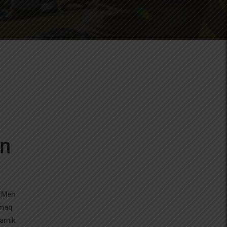
in
. Men
amaq
namik