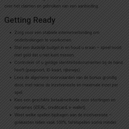
over het claimen en gebruiken van een aanbieding.
Getting Ready
Zorg voor een stabiele internetverbinding om
onderbrekingen te voorkomen.
Stel een duidelijk budget in en houd u eraan – speel nooit
met geld dat u niet kunt missen.
Controleer of u geldige identiteitsdocumenten bij de hand
heeft (paspoort, ID-kaart, rijbewijs).
Lees de algemene voorwaarden van de bonus grondig
door, met name de inzetvereiste en maximale inzet per
spel.
Kies een geschikte betaalmethode voor stortingen en
opnames (iDEAL, creditcard, e-wallet).
Weet welke spellen bijdragen aan de inzetvereiste –
gokkasten tellen vaak 100%, tafelspellen soms minder.