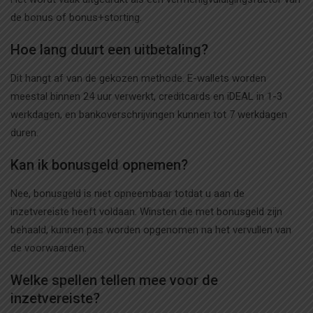
de bonus of bonus+storting.
Hoe lang duurt een uitbetaling?
Dit hangt af van de gekozen methode. E-wallets worden
meestal binnen 24 uur verwerkt, creditcards en iDEAL in 1-3
werkdagen, en bankoverschrijvingen kunnen tot 7 werkdagen
duren.
Kan ik bonusgeld opnemen?
Nee, bonusgeld is niet opneembaar totdat u aan de
inzetvereiste heeft voldaan. Winsten die met bonusgeld zijn
behaald, kunnen pas worden opgenomen na het vervullen van
de voorwaarden.
Welke spellen tellen mee voor de
inzetvereiste?