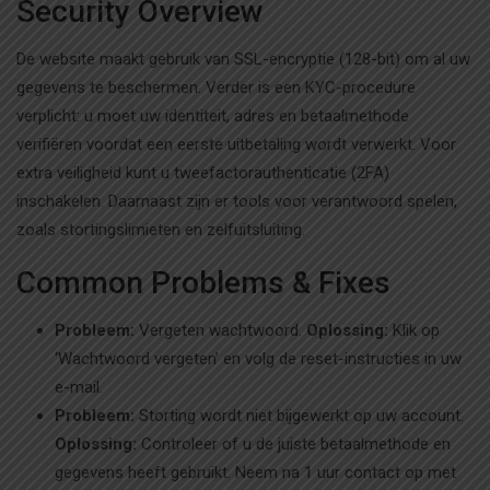
Security Overview
De website maakt gebruik van SSL-encryptie (128-bit) om al uw
gegevens te beschermen. Verder is een KYC-procedure
verplicht: u moet uw identiteit, adres en betaalmethode
verifiëren voordat een eerste uitbetaling wordt verwerkt. Voor
extra veiligheid kunt u tweefactorauthenticatie (2FA)
inschakelen. Daarnaast zijn er tools voor verantwoord spelen,
zoals stortingslimieten en zelfuitsluiting.
Common Problems & Fixes
Probleem:
Vergeten wachtwoord.
Oplossing:
Klik op
‘Wachtwoord vergeten’ en volg de reset-instructies in uw
e-mail.
Probleem:
Storting wordt niet bijgewerkt op uw account.
Oplossing:
Controleer of u de juiste betaalmethode en
gegevens heeft gebruikt. Neem na 1 uur contact op met