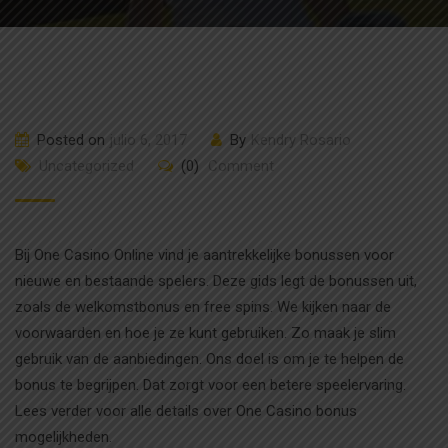
Posted on
julio 6, 2017
By
Kendry Rosario
Uncategorized
(0)
Comment
Bij One Casino Online vind je aantrekkelijke bonussen voor
nieuwe en bestaande spelers. Deze gids legt de bonussen uit,
zoals de welkomstbonus en free spins. We kijken naar de
voorwaarden en hoe je ze kunt gebruiken. Zo maak je slim
gebruik van de aanbiedingen. Ons doel is om je te helpen de
bonus te begrijpen. Dat zorgt voor een betere speelervaring.
Lees verder voor alle details over One Casino bonus
mogelijkheden.