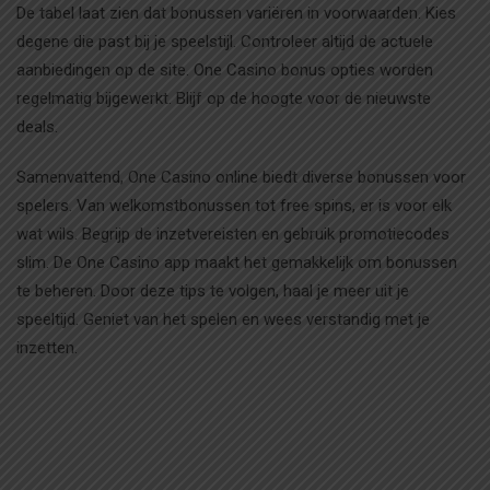
De tabel laat zien dat bonussen variëren in voorwaarden. Kies
degene die past bij je speelstijl. Controleer altijd de actuele
aanbiedingen op de site. One Casino bonus opties worden
regelmatig bijgewerkt. Blijf op de hoogte voor de nieuwste
deals.
Samenvattend, One Casino online biedt diverse bonussen voor
spelers. Van welkomstbonussen tot free spins, er is voor elk
wat wils. Begrijp de inzetvereisten en gebruik promotiecodes
slim. De One Casino app maakt het gemakkelijk om bonussen
te beheren. Door deze tips te volgen, haal je meer uit je
speeltijd. Geniet van het spelen en wees verstandig met je
inzetten.