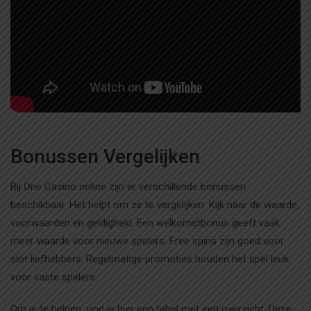
Bonussen Vergelijken
Bij One Casino online zijn er verschillende bonussen
beschikbaar. Het helpt om ze te vergelijken. Kijk naar de waarde,
voorwaarden en geldigheid. Een welkomstbonus geeft vaak
meer waarde voor nieuwe spelers. Free spins zijn goed voor
slot liefhebbers. Regelmatige promoties houden het spel leuk
voor vaste spelers.
Om je te helpen, vind je hier een tabel met een overzicht. Deze