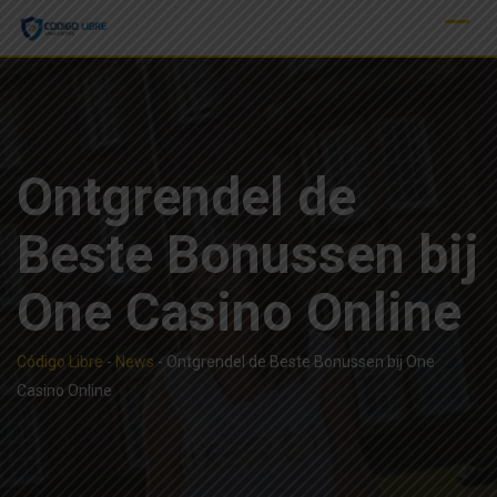
Skip
to
content
Ontgrendel de
Beste Bonussen bij
One Casino Online
Código Libre
-
News
-
Ontgrendel de Beste Bonussen bij One
Casino Online