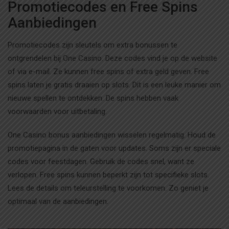
Promotiecodes en Free Spins
Aanbiedingen
Promotiecodes zijn sleutels om extra bonussen te
ontgrendelen bij One Casino. Deze codes vind je op de website
of via e-mail. Ze kunnen free spins of extra geld geven. Free
spins laten je gratis draaien op slots. Dit is een leuke manier om
nieuwe spellen te ontdekken. De spins hebben vaak
voorwaarden voor uitbetaling.
One Casino bonus aanbiedingen wisselen regelmatig. Houd de
promotiepagina in de gaten voor updates. Soms zijn er speciale
codes voor feestdagen. Gebruik de codes snel, want ze
verlopen. Free spins kunnen beperkt zijn tot specifieke slots.
Lees de details om teleurstelling te voorkomen. Zo geniet je
optimaal van de aanbiedingen.