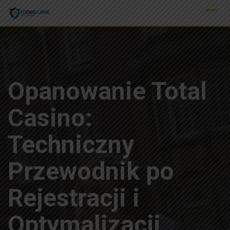
Skip
to
content
Opanowanie Total
Casino:
Techniczny
Przewodnik po
Rejestracji i
Optymalizacji