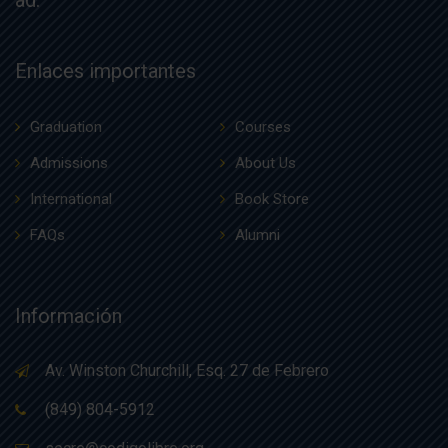
ad:
Enlaces importantes
Graduation
Courses
Admissions
About Us
International
Book Store
FAQs
Alumni
Información
Av. Winston Churchill, Esq. 27 de Febrero
(849) 804-5912