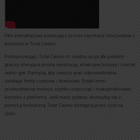
Film instruktażowy pokazujący proces rejestracji i korzystania z
bonusów w Total Casino.
Podsumowując, Total Casino to solidna opcja dla polskich
graczy, oferująca prostą rejestrację, atrakcyjne bonusy i szeroki
wybór gier. Pamiętaj, aby zawsze grać odpowiedzialnie,
ustalając limity czasowe i finansowe. Dzięki temu
przewodnikowi możesz szybko rozpocząć i maksymalizować
korzyści z platformy. Jeśli masz pytania, skonsultuj się z
pomocą techniczną Total Casino dostępną przez czat na
żywo.