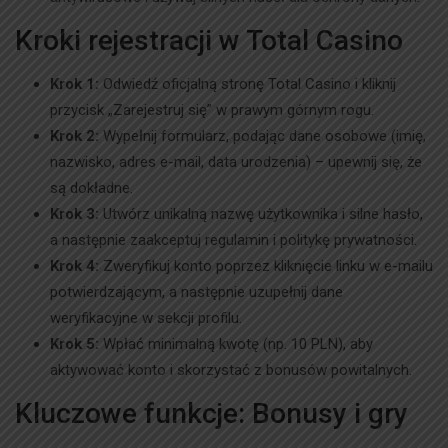
Kroki rejestracji w Total Casino
Krok 1:
Odwiedź oficjalną stronę Total Casino i kliknij
przycisk „Zarejestruj się” w prawym górnym rogu.
Krok 2:
Wypełnij formularz, podając dane osobowe (imię,
nazwisko, adres e-mail, data urodzenia) – upewnij się, że
są dokładne.
Krok 3:
Utwórz unikalną nazwę użytkownika i silne hasło,
a następnie zaakceptuj regulamin i politykę prywatności.
Krok 4:
Zweryfikuj konto poprzez kliknięcie linku w e-mailu
potwierdzającym, a następnie uzupełnij dane
weryfikacyjne w sekcji profilu.
Krok 5:
Wpłać minimalną kwotę (np. 10 PLN), aby
aktywować konto i skorzystać z bonusów powitalnych.
Kluczowe funkcje: Bonusy i gry