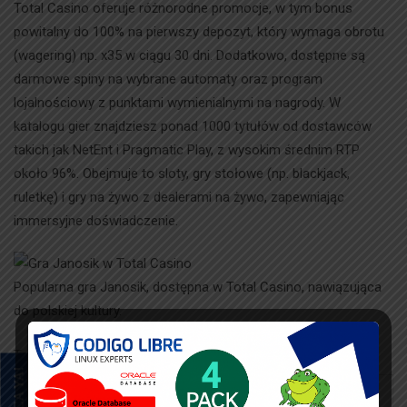
Total Casino oferuje różnorodne promocje, w tym bonus
powitalny do 100% na pierwszy depozyt, który wymaga obrotu
(wagering) np. x35 w ciągu 30 dni. Dodatkowo, dostępne są
darmowe spiny na wybrane automaty oraz program
lojalnościowy z punktami wymienialnymi na nagrody. W
katalogu gier znajdziesz ponad 1000 tytułów od dostawców
takich jak NetEnt i Pragmatic Play, z wysokim średnim RTP
około 96%. Obejmuje to sloty, gry stołowe (np. blackjack,
ruletkę) i gry na żywo z dealerami na żywo, zapewniając
immersyjne doświadczenie.
Popularna gra Janosik, dostępna w Total Casino, nawiązująca
do polskiej kultury.
Tabela 1: Szybkie specyfikacje Total Casino
Specyfikacja
Wartość