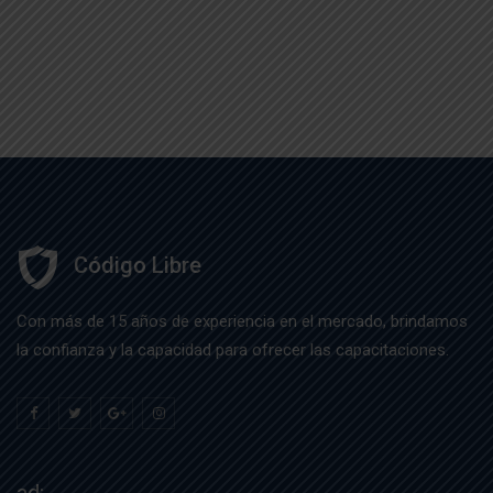
Código Libre
Con más de 15 años de experiencia en el mercado, brindamos
la confianza y la capacidad para ofrecer las capacitaciones.