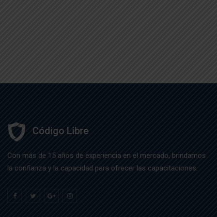
Código Libre
Con más de 15 años de experiencia en el mercado, brindamos
la confianza y la capacidad para ofrecer las capacitaciones.