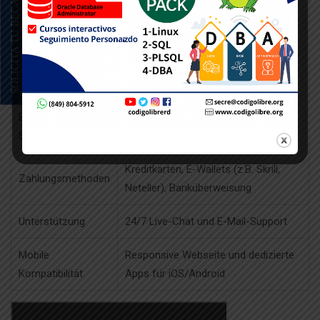
SOLICITA TU BECA YA!
Curacao eGaming (typisch für
Lizenz
iGaming-Plattformen)
Über 1000 Spiele: Slots, Tischspiele,
Spieleangebot
Live Casino, Sportwetten
Bonus für neue
Bis zu 100% Bonus auf erste
Spieler
Einzahlung, oft mit Freispielen
Kreditkarten, E-Wallets (z.B. Skrill,
Zahlungsmethoden
Neteller), Banküberweisung
Unterstützung
24/7 Live-Chat und E-Mail-Support
Mobile
Responsive Webseite und dedizierte
Kompatibilität
Apps für iOS/Android