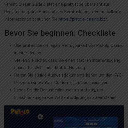
vereint. Dieser Guide bietet eine praktische Übersicht zur
Registrierung, den Boni und den Kernfunktionen. Für detaillierte
Informationen besuchen Sie
https://pistolo-casino.biz/
.
Bevor Sie beginnen: Checkliste
Überprüfen Sie die legale Verfügbarkeit von Pistolo Casino
in Ihrer Region.
Stellen Sie sicher, dass Sie einen stabilen Internetzugang
haben, für Web- oder Mobile-Nutzung.
Halten Sie gültige Ausweisdokumente bereit, um den KYC-
Prozess (Know Your Customer) zu beschleunigen.
Lesen Sie die Bonusbedingungen sorgfältig, um
Einschränkungen wie Wettanforderungen zu verstehen.