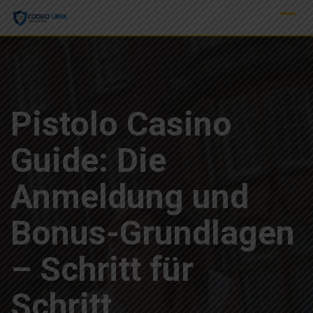
Skip
to
content
Pistolo Casino
Guide: Die
Anmeldung und
Bonus-Grundlagen
– Schritt für
Schritt