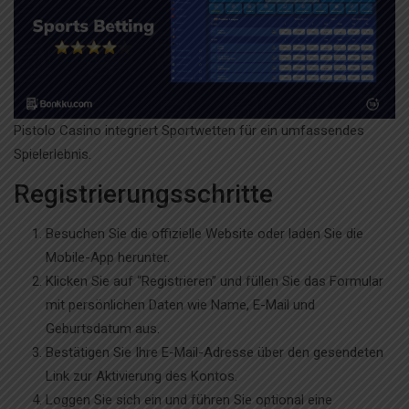
Pistolo Casino integriert Sportwetten für ein umfassendes
Spielerlebnis.
Registrierungsschritte
Besuchen Sie die offizielle Website oder laden Sie die
Mobile-App herunter.
Klicken Sie auf “Registrieren” und füllen Sie das Formular
mit persönlichen Daten wie Name, E-Mail und
Geburtsdatum aus.
Bestätigen Sie Ihre E-Mail-Adresse über den gesendeten
Link zur Aktivierung des Kontos.
Loggen Sie sich ein und führen Sie optional eine