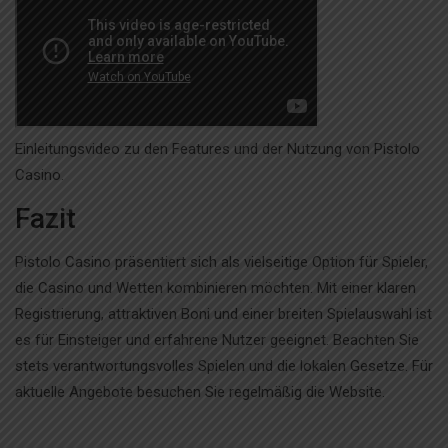
Einleitungsvideo zu den Features und der Nutzung von Pistolo
Casino.
Fazit
Pistolo Casino präsentiert sich als vielseitige Option für Spieler,
die Casino und Wetten kombinieren möchten. Mit einer klaren
Registrierung, attraktiven Boni und einer breiten Spielauswahl ist
es für Einsteiger und erfahrene Nutzer geeignet. Beachten Sie
stets verantwortungsvolles Spielen und die lokalen Gesetze. Für
aktuelle Angebote besuchen Sie regelmäßig die Website.