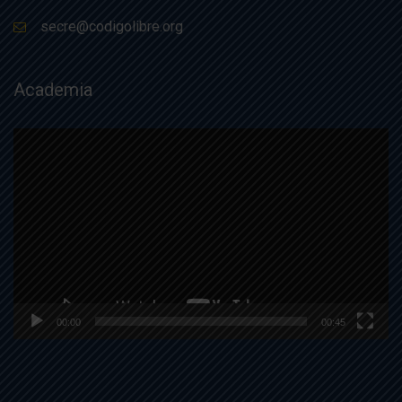
secre@codigolibre.org
Academia
Reproductor
de
vídeo
00:00
00:45