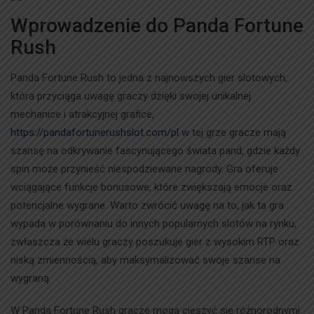
Wprowadzenie do Panda Fortune
Rush
Panda Fortune Rush to jedna z najnowszych gier slotowych,
która przyciąga uwagę graczy dzięki swojej unikalnej
mechanice i atrakcyjnej grafice,
https://pandafortunerushslot.com/pl
w tej grze gracze mają
szansę na odkrywanie fascynującego świata pand, gdzie każdy
spin może przynieść niespodziewane nagrody. Gra oferuje
wciągające funkcje bonusowe, które zwiększają emocje oraz
potencjalne wygrane. Warto zwrócić uwagę na to, jak ta gra
wypada w porównaniu do innych popularnych slotów na rynku,
zwłaszcza że wielu graczy poszukuje gier z wysokim RTP oraz
niską zmiennością, aby maksymalizować swoje szanse na
wygraną.
W Panda Fortune Rush gracze mogą cieszyć się różnorodnymi