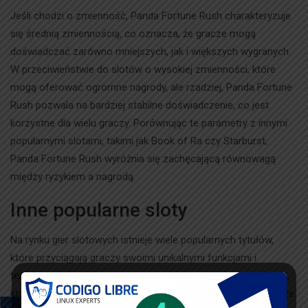
Jeśli chodzi o zmienność, Panda Fortune Rush charakteryzuje
się średnią zmiennością, co oznacza, że gracze mogą
doświadczać zarówno mniejszych, jak i większych wygranych.
W przeciwieństwie do slotów o wysokiej zmienności, które
mogą oferować ogromne nagrody, ale rzadziej, Panda Fortune
Rush pozwala na bardziej stabilne doświadczenie, co jest
korzystne dla wielu graczy. Porównując te parametry z innymi
popularnymi slotami, takimi jak Book of Ra czy Starburst,
Panda Fortune Rush wyróżnia się zachęcającą równowagą
między ryzykiem a nagrodą.
Inne popularne sloty
Na rynku gier slotowych istnieje wiele popularnych tytułów,
które przyciągają graczy swoimi unikalnymi funkcjami i
tematyką. Wśród nich znajdują się takie gry jak Gonzo’s Quest,
które oferuje innowacyjne mechaniki oraz wysokie RTP, a także