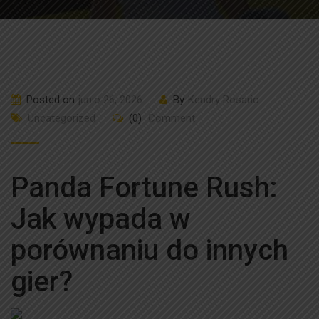
Posted on
junio 26, 2026
By
Kendry Rosario
Uncategorized
(0)
Comment
Panda Fortune Rush:
Jak wypada w
porównaniu do innych
gier?