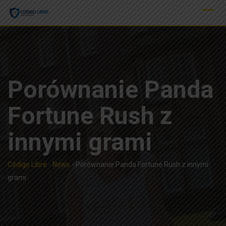
Skip
to
content
Porównanie Panda
Fortune Rush z
innymi grami
Código Libre
-
News
-
Porównanie Panda Fortune Rush z innymi
grami