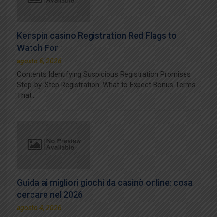
Kenspin casino Registration Red Flags to
Watch For
agosto 6, 2026
Contents Identifying Suspicious Registration Promises
Step-by-Step Registration: What to Expect Bonus Terms
That…
Guida ai migliori giochi da casinò online: cosa
cercare nel 2026
agosto 4, 2026