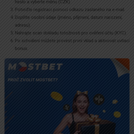
heslo a vyberte měnu (CZK).
Potvrďte registraci pomocí odkazu zaslaného na e‑mail.
Doplňte osobní údaje (jméno, příjmení, datum narození,
adresu).
Nahrajte scan dokladu totožnosti pro ověření účtu (KYC).
Po schválení můžete provést první vklad a aktivovat uvítací
bonus.