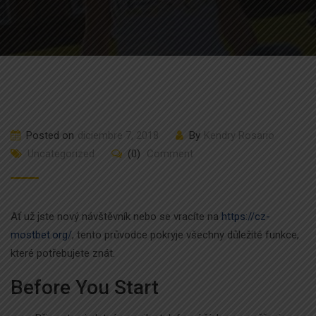
Posted on
diciembre 7, 2018
By
Kendry Rosario
Uncategorized
(0)
Comment
Ať už jste nový návštěvník nebo se vracíte na
https://cz-
mostbet.org/
, tento průvodce pokryje všechny důležité funkce,
které potřebujete znát.
Before You Start