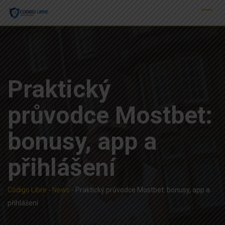
Skip
to
content
Praktický
průvodce Mostbet:
bonusy, app a
přihlášení
Código Libre
-
News
-
Praktický průvodce Mostbet: bonusy, app a
přihlášení