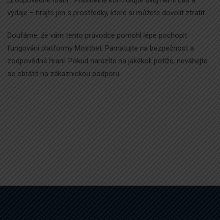
výdaje – hrajte jen s prostředky, které si můžete dovolit ztratit.
Doufáme, že vám tento průvodce pomohl lépe pochopit
fungování platformy Mostbet. Pamatujte na bezpečnost a
zodpovědné hraní. Pokud narazíte na jakékoli potíže, neváhejte
se obrátit na zákaznickou podporu.