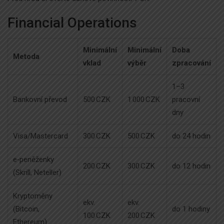
Financial Operations
Minimální
Minimální
Doba
Metoda
vklad
výběr
zpracování
1–3
Bankovní převod
500 CZK
1 000 CZK
pracovní
dny
Visa/Mastercard
300 CZK
500 CZK
do 24 hodin
e‑peněženky
200 CZK
300 CZK
do 12 hodin
(Skrill, Neteller)
Kryptoměny
ekv.
ekv.
(Bitcoin,
do 1 hodiny
100 CZK
200 CZK
Ethereum)